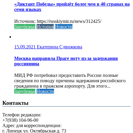
«Диктант Победы» пройдёт более чем в 40 странах на
семи языках
Источник: https://russkiymir.ru/news/312425/
Зарубежье
История
Новости
15.09.2021
Екатерина Сдвижкова
Москва направила Праге ноту из-за задержания
россиянина
МИД РФ потребовал предоставить России полные
сведения по поводу причины задержания российского
гражданина в пражском аэропорту. Для этого...
Зарубежье
Новости
Контакты
Телефон редакции:
+7(938) 104-96-00
Адрес для корреспонденции:
г. Липецк ул. Октябрьская д. 73