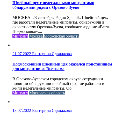
Швейный цех с нелегальными мигрантами
обнаружили рядом с Орехово-Зуево
МОСКВА, 23 сентября/ Радио Sputnik. Швейный цех,
где работали нелегальные мигранты, обнаружили в
окрестностях Орехова-Зуева, сообщает издание «Вести
Подмосковья»....
Мигрант
Москва
Московская область
21.07.2022
Екатерина Сдвижкова
Подмосковный швейный цех оказался пристанищем
для мигрантов из Вьетнама
В Орехово-Зуевском городском округе сотрудники
полиции обнаружили швейный цех, где работали и
жили нелегальные мигранты. Об...
Мигрант
Московская область
13.07.2022
Екатерина Сдвижкова