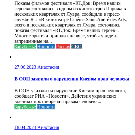
Показы фильмов фестиваля «RT.Док: Время наших
героев» состоялись в одном из кинотеатров Парижа в
нескольких кварталах от Лувра, сообщили в пресс-
службе RT. «В кинотеатре Cinéma Saint-André des Arts,
всего в нескольких кварталах от Лувра, состоялись
показы фестиваля «RT.Док: Время наших героев».
Многие зрители пришли впервые, чтобы увидеть
запрещенные на...
Зарубежье
Новости
Россия
СВО
27.06.2023
Анастасия
В ООН заявили о нарушении Киевом прав человека
В ООН указали на нарушение Киевом прав человека,
сообщает РИА «Новости». Действия украинских
военных противоречат правам человека...
Зарубежье
Новости
18.04.2023
Анастасия