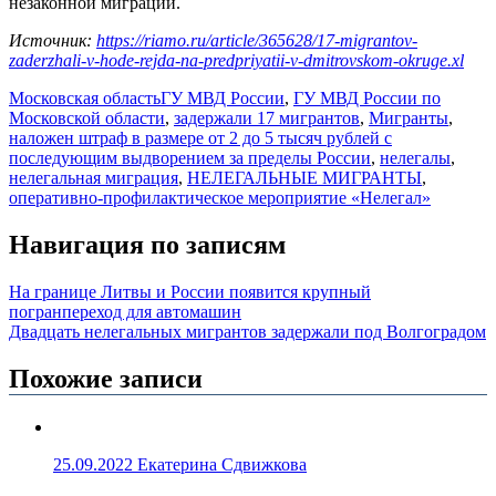
незаконной миграции.
Источник:
https://riamo.ru/article/365628/17-migrantov-
zaderzhali-v-hode-rejda-na-predpriyatii-v-dmitrovskom-okruge.xl
Московская область
ГУ МВД России
,
ГУ МВД России по
Московской области
,
задержали 17 мигрантов
,
Мигранты
,
наложен штраф в размере от 2 до 5 тысяч рублей с
последующим выдворением за пределы России
,
нелегалы
,
нелегальная миграция
,
НЕЛЕГАЛЬНЫЕ МИГРАНТЫ
,
оперативно-профилактическое мероприятие «Нелегал»
Навигация по записям
На границе Литвы и России появится крупный
погранпереход для автомашин
Двадцать нелегальных мигрантов задержали под Волгоградом
Похожие записи
25.09.2022
Екатерина Сдвижкова