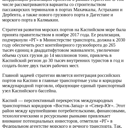
числе рассматриваются варианты со строительством
пассажирских терминалов в портах Махачкалы, Астрахани и
Дербента, а также нового грузового порта в Дагестане и
морского порта в Калмыкии.
Стратегия развития морских портов на Каспийском море была
принята правительством в ноябре 2017 года. Ее реализация,
подчеркнули «РГ» в Министерстве транспорта, должна к 2030
году обеспечить рост контейнерного грузооборота до 265
тысяч единиц в двадцатифутовом эквиваленте, увеличение
объема сухих грузов до 14 миллионов тонн, привлечь в
Каспийский регион до 30 тысяч внутренних туристов в год и
создать более двух тысяч рабочих мест.
Главной задачей стратегии является интеграция российских
портов на Каспии в главные транспортные узлы и коридоры
международной торговли, образующие единый транспортный
узел Каспийского бассейна.
Каспий — перспективный перекресток международных
транспортных коридоров «Восток-Запад» и «Север-Юг». Этот
район между крупнейшими потребительскими, финансовыми,
технологическими и ресурсными рынками привлекает
внимание потенциальных инвесторов, отметили «РГ» в
Федеральном агентстве морского и речного транспорта. Так,