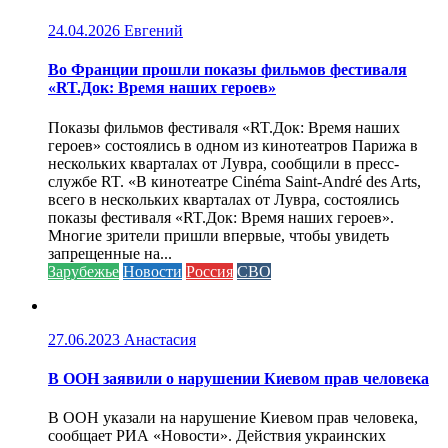
24.04.2026
Евгений
Во Франции прошли показы фильмов фестиваля
«RT.Док: Время наших героев»
Показы фильмов фестиваля «RT.Док: Время наших
героев» состоялись в одном из кинотеатров Парижа в
нескольких кварталах от Лувра, сообщили в пресс-
службе RT. «В кинотеатре Cinéma Saint-André des Arts,
всего в нескольких кварталах от Лувра, состоялись
показы фестиваля «RT.Док: Время наших героев».
Многие зрители пришли впервые, чтобы увидеть
запрещенные на...
Зарубежье
Новости
Россия
СВО
27.06.2023
Анастасия
В ООН заявили о нарушении Киевом прав человека
В ООН указали на нарушение Киевом прав человека,
сообщает РИА «Новости». Действия украинских