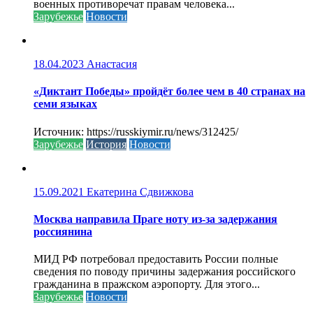
военных противоречат правам человека...
Зарубежье
Новости
18.04.2023
Анастасия
«Диктант Победы» пройдёт более чем в 40 странах на
семи языках
Источник: https://russkiymir.ru/news/312425/
Зарубежье
История
Новости
15.09.2021
Екатерина Сдвижкова
Москва направила Праге ноту из-за задержания
россиянина
МИД РФ потребовал предоставить России полные
сведения по поводу причины задержания российского
гражданина в пражском аэропорту. Для этого...
Зарубежье
Новости