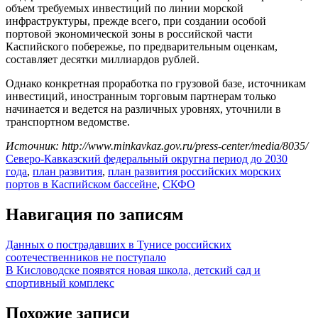
объем требуемых инвестиций по линии морской
инфраструктуры, прежде всего, при создании особой
портовой экономической зоны в российской части
Каспийского побережье, по предварительным оценкам,
составляет десятки миллиардов рублей.
Однако конкретная проработка по грузовой базе, источникам
инвестиций, иностранным торговым партнерам только
начинается и ведется на различных уровнях, уточнили в
транспортном ведомстве.
Источник: http://www.minkavkaz.gov.ru/press-center/media/8035/
Северо-Кавказский федеральный округ
на период до 2030
года
,
план развития
,
план развития российских морских
портов в Каспийском бассейне
,
СКФО
Навигация по записям
Данных о пострадавших в Тунисе российских
соотечественников не поступало
В Кисловодске появятся новая школа, детский сад и
спортивный комплекс
Похожие записи