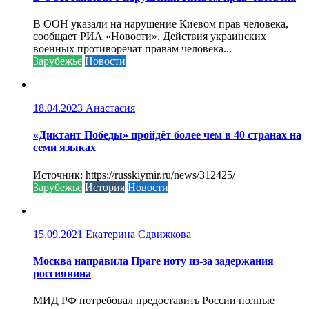
В ООН указали на нарушение Киевом прав человека,
сообщает РИА «Новости». Действия украинских
военных противоречат правам человека...
Зарубежье
Новости
18.04.2023
Анастасия
«Диктант Победы» пройдёт более чем в 40 странах на
семи языках
Источник: https://russkiymir.ru/news/312425/
Зарубежье
История
Новости
15.09.2021
Екатерина Сдвижкова
Москва направила Праге ноту из-за задержания
россиянина
МИД РФ потребовал предоставить России полные