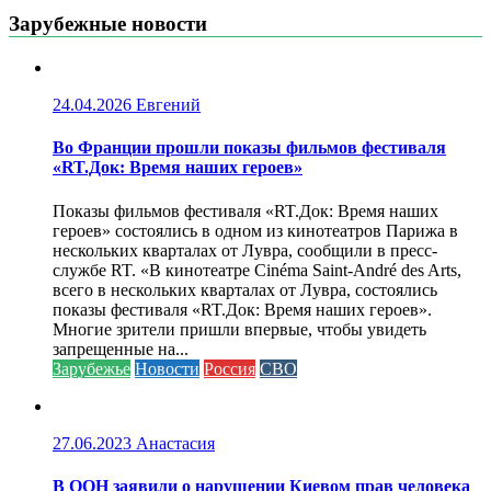
Зарубежные новости
24.04.2026
Евгений
Во Франции прошли показы фильмов фестиваля
«RT.Док: Время наших героев»
Показы фильмов фестиваля «RT.Док: Время наших
героев» состоялись в одном из кинотеатров Парижа в
нескольких кварталах от Лувра, сообщили в пресс-
службе RT. «В кинотеатре Cinéma Saint-André des Arts,
всего в нескольких кварталах от Лувра, состоялись
показы фестиваля «RT.Док: Время наших героев».
Многие зрители пришли впервые, чтобы увидеть
запрещенные на...
Зарубежье
Новости
Россия
СВО
27.06.2023
Анастасия
В ООН заявили о нарушении Киевом прав человека