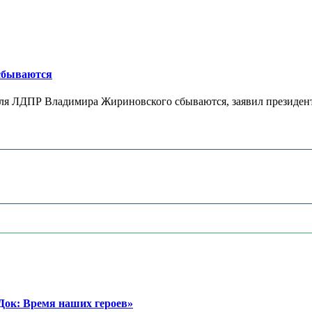
 сбываются
теля ЛДПР Владимира Жириновского сбываются, заявил президент
ок: Время наших героев»