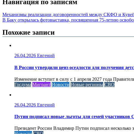
Навигация по записям
Механизмы реализации договоренностей между СКФО и Кувей
В Баку открылась фотовыставка, посвященная 75-летию освоб
Похожие записи
26.04.2026
Евгений
В России утвердили ценз оседлости для получения дет
Изменение вступит в силу с 1 апреля 2027 года Правител
Госдума
Мигрант
Новости
Новые регионы
СВО
26.04.2026
Евгений
Путин подписал новые льготы для семей участников 
Президент России Владимир Путин подписал несколько за
Новости
СВО