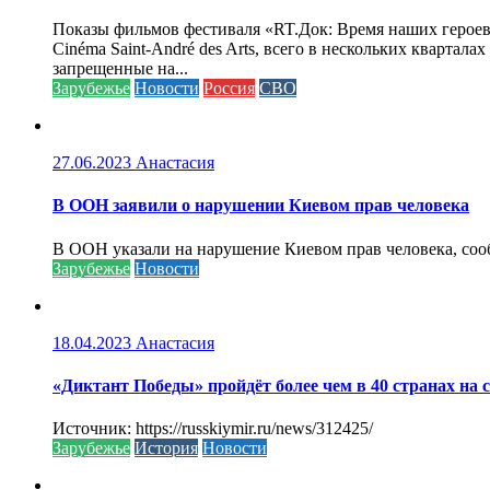
Показы фильмов фестиваля «RT.Док: Время наших героев»
Cinéma Saint-André des Arts, всего в нескольких кварта
запрещенные на...
Зарубежье
Новости
Россия
СВО
27.06.2023
Анастасия
В ООН заявили о нарушении Киевом прав человека
В ООН указали на нарушение Киевом прав человека, соо
Зарубежье
Новости
18.04.2023
Анастасия
«Диктант Победы» пройдёт более чем в 40 странах на 
Источник: https://russkiymir.ru/news/312425/
Зарубежье
История
Новости