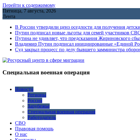
Перейти к содержимому
Пятница, 7 августа, 2026
Лента
В России утвердили ценз оседлости для получения детск
Путин подписал новые льготы для семей участников СВО
Путина не удивляет, что предсказания Жириновского сб
Владимир Путин подписал инициированные «Единой Росс
Cуд закрыл процесс по делу бывшего замминистра обор
Специальная военная операция
Новости
Регионы
Россия
Зарубежье
Специальная военная операция
Работодатель
СВО
Правовая помощь
О нас
Контакты