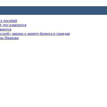
их пособий
: что изменится
ываются
ией» законы о защите бизнеса и граждан
оны Иванова