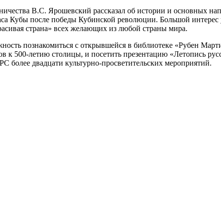
ичества В.С. Ярошевский рассказал об истории и основных напр
тласа Кубы после победы Кубинской революции. Большой интере
асивая страна» всех желающих из любой страны мира.
ожность познакомиться с открывшейся в библиотеке «Рубен Мар
 к 500-летию столицы, и посетить презентацию «Летопись русс
РС более двадцати культурно-просветительских мероприятий.