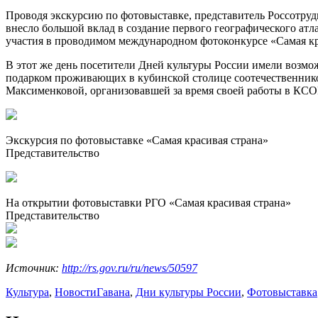
Проводя экскурсию по фотовыставке, представитель Россотрудн
внесло большой вклад в создание первого географического а
участия в проводимом международном фотоконкурсе «Самая кр
В этот же день посетители Дней культуры России имели возм
подарком проживающих в кубинской столице соотечественников
Максименковой, организовавшей за время своей работы в КСО
Экскурсия по фотовыставке «Самая красивая страна»
Представительство
На открытии фотовыставки РГО «Самая красивая страна»
Представительство
Источник:
http://rs.gov.ru/ru/news/50597
Культура
,
Новости
Гавана
,
Дни культуры России
,
Фотовыставка