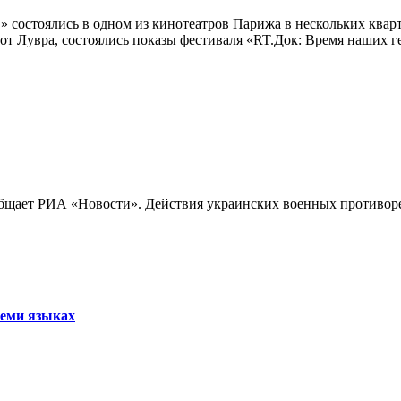
 состоялись в одном из кинотеатров Парижа в нескольких кварт
лах от Лувра, состоялись показы фестиваля «RT.Док: Время наших
бщает РИА «Новости». Действия украинских военных противореч
семи языках