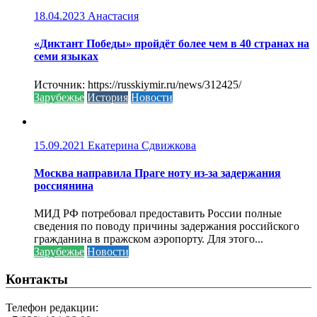
18.04.2023
Анастасия
«Диктант Победы» пройдёт более чем в 40 странах на
семи языках
Источник: https://russkiymir.ru/news/312425/
Зарубежье
История
Новости
15.09.2021
Екатерина Сдвижкова
Москва направила Праге ноту из-за задержания
россиянина
МИД РФ потребовал предоставить России полные
сведения по поводу причины задержания российского
гражданина в пражском аэропорту. Для этого...
Зарубежье
Новости
Контакты
Телефон редакции: