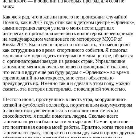
испанского — в общении на которых преград для себя не
вижу.
Как же я рад, что в жизни ничего не происходит случайно!
Помню, как в 2017 году, отдыхая в детском центре «Орленок»,
администрация лагеря узнала о моих нестандартных
интересах и пригласила меня быть волонтером-переводчиком
на международном чемпионате по мотокроссу MXGP of
Russia 2017. Было очень приятно осознавать, что меня ценят
как сотрудника во время спортивного события. Я помогал
журналистам переводить интервью в медиа центре, общаться
с организаторами заездов из разных стран. Управляющие
запомнили меня как очень хорошего помощника и сказали,
что если я вдруг ещё раз буду рядом с «Орленком» во время
соревнований по мотокроссу, мне стоит обязательно
предупредить их. Именно так я и сделал в этом году, можно
сказать, эта история повторилась с ювелирной точностью.
Шестого июня, проснувшись в шесть утра, вооружившись
кепкой и футболкой волонтёра, портативным аккумулятором
и абсолютной уверенностью в своих лингвистических
способностях, я пошёл помогать людям. Сколько всего
запоминающегося было за эти четыре дня! Самое приятное —
это позитивная оценка моей работы. Приятно, когда твое имя
запоминают сразу, говорят его своим друзьям и просят других