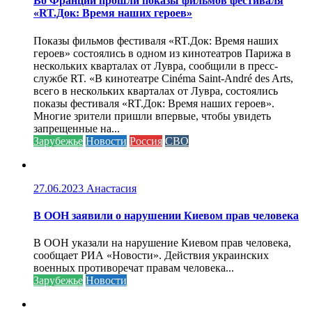
Во Франции прошли показы фильмов фестиваля
«RT.Док: Время наших героев»
Показы фильмов фестиваля «RT.Док: Время наших
героев» состоялись в одном из кинотеатров Парижа в
нескольких кварталах от Лувра, сообщили в пресс-
службе RT. «В кинотеатре Cinéma Saint-André des Arts,
всего в нескольких кварталах от Лувра, состоялись
показы фестиваля «RT.Док: Время наших героев».
Многие зрители пришли впервые, чтобы увидеть
запрещенные на...
Зарубежье
Новости
Россия
СВО
27.06.2023
Анастасия
В ООН заявили о нарушении Киевом прав человека
В ООН указали на нарушение Киевом прав человека,
сообщает РИА «Новости». Действия украинских
военных противоречат правам человека...
Зарубежье
Новости