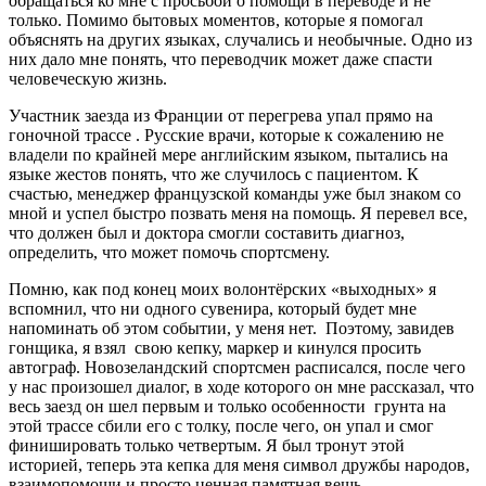
обращаться ко мне с просьбой о помощи в переводе и не
только. Помимо бытовых моментов, которые я помогал
объяснять на других языках, случались и необычные. Одно из
них дало мне понять, что переводчик может даже спасти
человеческую жизнь.
Участник заезда из Франции от перегрева упал прямо на
гоночной трассе . Русские врачи, которые к сожалению не
владели по крайней мере английским языком, пытались на
языке жестов понять, что же случилось с пациентом. К
счастью, менеджер французской команды уже был знаком со
мной и успел быстро позвать меня на помощь. Я перевел все,
что должен был и доктора смогли составить диагноз,
определить, что может помочь спортсмену.
Помню, как под конец моих волонтёрских «выходных» я
вспомнил, что ни одного сувенира, который будет мне
напоминать об этом событии, у меня нет. Поэтому, завидев
гонщика, я взял свою кепку, маркер и кинулся просить
автограф. Новозеландский спортсмен расписался, после чего
у нас произошел диалог, в ходе которого он мне рассказал, что
весь заезд он шел первым и только особенности грунта на
этой трассе сбили его с толку, после чего, он упал и смог
финишировать только четвертым. Я был тронут этой
историей, теперь эта кепка для меня символ дружбы народов,
взаимопомощи и просто ценная памятная вещь.