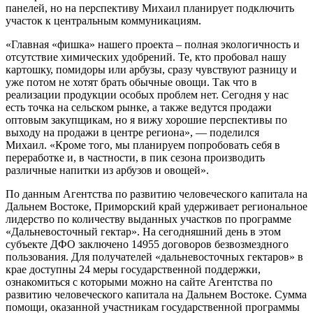
панелей, но на перспективу Михаил планирует подключить
участок к центральным коммуникациям.
«Главная «фишка» нашего проекта – полная экологичность и
отсутствие химических удобрений. Те, кто пробовал нашу
картошку, помидоры или арбузы, сразу чувствуют разницу и
уже потом не хотят брать обычные овощи. Так что в
реализации продукции особых проблем нет. Сегодня у нас
есть точка на сельском рынке, а также ведутся продажи
оптовым закупщикам, но я вижу хорошие перспективы по
выходу на продажи в центре региона», — поделился
Михаил. «Кроме того, мы планируем попробовать себя в
переработке и, в частности, в пик сезона производить
различные напитки из арбузов и овощей».
По данным Агентства по развитию человеческого капитала на
Дальнем Востоке, Приморский край удерживает региональное
лидерство по количеству выданных участков по программе
«Дальневосточный гектар». На сегодняшний день в этом
субъекте ДФО заключено 14955 договоров безвозмездного
пользования. Для получателей «дальневосточных гектаров» в
крае доступны 24 меры государственной поддержки,
ознакомиться с которыми можно на сайте Агентства по
развитию человеческого капитала на Дальнем Востоке. Сумма
помощи, оказанной участникам государственной программы