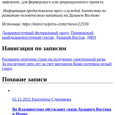
заявление, для фермерского или рекреационного проекта.
Информация предоставлена пресс-службой Агентства по
развитию человеческого капитала на Дальнем Востоке
Источник: https://minvr.ru/press-center/news/22559/
Дальневосточный федеральный округ
,
Приморский
край
дальневосточный гектар
,
Дальний Восток
,
ДФО
Навигация по записям
Расширен перечень стран на получение электронной визы
За последние пять лет за счет миграции Коми потеряла целый
город
Похожие записи
02.12.2022
Екатерина Сдвижкова
Во Владивостоке обсуждают связи Дальнего Востока
и Ирана