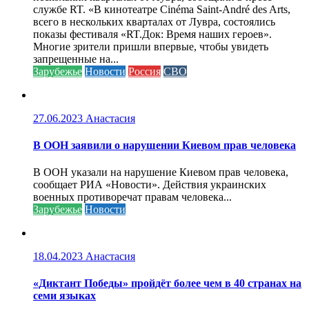
службе RT. «В кинотеатре Cinéma Saint-André des Arts,
всего в нескольких кварталах от Лувра, состоялись
показы фестиваля «RT.Док: Время наших героев».
Многие зрители пришли впервые, чтобы увидеть
запрещенные на...
Зарубежье
Новости
Россия
СВО
27.06.2023
Анастасия
В ООН заявили о нарушении Киевом прав человека
В ООН указали на нарушение Киевом прав человека,
сообщает РИА «Новости». Действия украинских
военных противоречат правам человека...
Зарубежье
Новости
18.04.2023
Анастасия
«Диктант Победы» пройдёт более чем в 40 странах на
семи языках