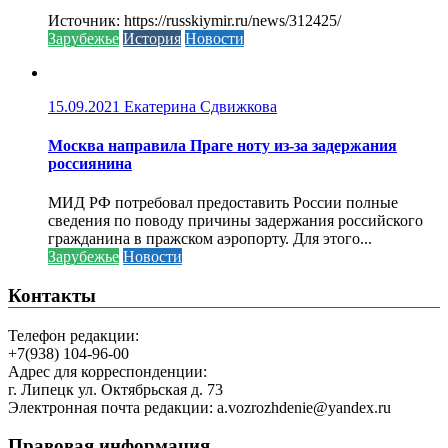
Источник: https://russkiymir.ru/news/312425/
Зарубежье
История
Новости
15.09.2021
Екатерина Сдвижкова
Москва направила Праге ноту из-за задержания
россиянина
МИД РФ потребовал предоставить России полные
сведения по поводу причины задержания российского
гражданина в пражском аэропорту. Для этого...
Зарубежье
Новости
Контакты
Телефон редакции:
+7(938) 104-96-00
Адрес для корреспонденции:
г. Липецк ул. Октябрьская д. 73
Электронная почта редакции: a.vozrozhdenie@yandex.ru
Правовая информация