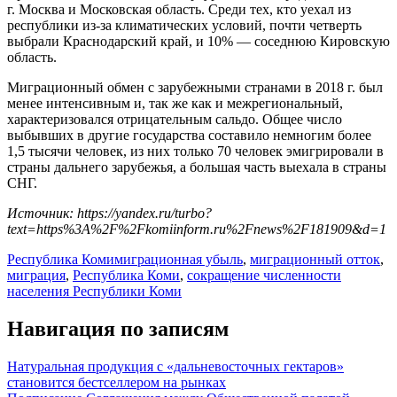
г. Москва и Московская область. Среди тех, кто уехал из
республики из-за климатических условий, почти четверть
выбрали Краснодарский край, и 10% — соседнюю Кировскую
область.
Миграционный обмен с зарубежными странами в 2018 г. был
менее интенсивным и, так же как и межрегиональный,
характеризовался отрицательным сальдо. Общее число
выбывших в другие государства составило немногим более
1,5 тысячи человек, из них только 70 человек эмигрировали в
страны дальнего зарубежья, а большая часть выехала в страны
СНГ.
Источник: https://yandex.ru/turbo?
text=https%3A%2F%2Fkomiinform.ru%2Fnews%2F181909&d=1
Республика Коми
миграционная убыль
,
миграционный отток
,
миграция
,
Республика Коми
,
сокращение численности
населения Республики Коми
Навигация по записям
Натуральная продукция с «дальневосточных гектаров»
становится бестселлером на рынках