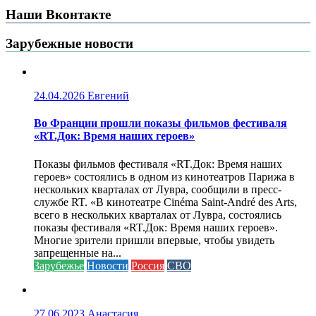
Наши Вконтакте
Зарубежные новости
24.04.2026
Евгений
Во Франции прошли показы фильмов фестиваля
«RT.Док: Время наших героев»
Показы фильмов фестиваля «RT.Док: Время наших
героев» состоялись в одном из кинотеатров Парижа в
нескольких кварталах от Лувра, сообщили в пресс-
службе RT. «В кинотеатре Cinéma Saint-André des Arts,
всего в нескольких кварталах от Лувра, состоялись
показы фестиваля «RT.Док: Время наших героев».
Многие зрители пришли впервые, чтобы увидеть
запрещенные на...
Зарубежье
Новости
Россия
СВО
27.06.2023
Анастасия