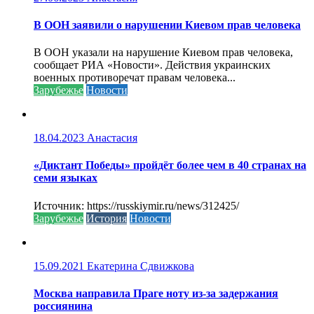
В ООН заявили о нарушении Киевом прав человека
В ООН указали на нарушение Киевом прав человека,
сообщает РИА «Новости». Действия украинских
военных противоречат правам человека...
Зарубежье
Новости
18.04.2023
Анастасия
«Диктант Победы» пройдёт более чем в 40 странах на
семи языках
Источник: https://russkiymir.ru/news/312425/
Зарубежье
История
Новости
15.09.2021
Екатерина Сдвижкова
Москва направила Праге ноту из-за задержания
россиянина