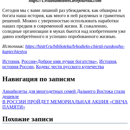
https://13vainamoinen.livejournal.com
Сегодня мы с вами лишний раз убеждаемся, как обширна и
богата наша история, как много в ней разумных и грамотных
решений. Можно с уверенностью использовать наработки
наших предков в современной жизни. К сожалению,
солидные организации в муках бьются над изобретением уже
давно изобретённого и успешно опробованного жизнью.
Источник:
https://histrf.ru/biblioteka/b/kodieks-chiesti-russkogho-
kupiechiestva
История
,
Россия
«Доброе имя лучше богатства»
,
История
,
история России
,
Кодекс чести русского купечества
Навигация по записям
Авиабилеты для многодетных семей Дальнего Востока стали
дешевле
В РОССИИ ПРОЙДЕТ МЕМОРИАЛЬНАЯ АКЦИЯ «СВЕЧА
ПАМЯТИ»
Похожие записи