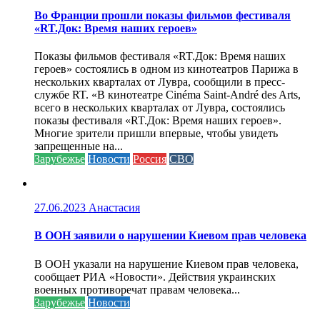
Во Франции прошли показы фильмов фестиваля
«RT.Док: Время наших героев»
Показы фильмов фестиваля «RT.Док: Время наших
героев» состоялись в одном из кинотеатров Парижа в
нескольких кварталах от Лувра, сообщили в пресс-
службе RT. «В кинотеатре Cinéma Saint-André des Arts,
всего в нескольких кварталах от Лувра, состоялись
показы фестиваля «RT.Док: Время наших героев».
Многие зрители пришли впервые, чтобы увидеть
запрещенные на...
Зарубежье
Новости
Россия
СВО
27.06.2023
Анастасия
В ООН заявили о нарушении Киевом прав человека
В ООН указали на нарушение Киевом прав человека,
сообщает РИА «Новости». Действия украинских
военных противоречат правам человека...
Зарубежье
Новости