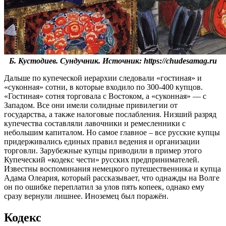
Б. Кустодиев. Сундучник. Источник: https://chudesamag.ru
Дальше по купеческой иерархии следовали «гостиная» и
«суконная» сотни, в которые входило по 300-400 купцов.
«Гостиная» сотня торговала с Востоком, а «суконная» — с
Западом. Все они имели солидные привилегии от
государства, а также налоговые послабления. Низший разряд
купечества составляли лавочники и ремесленники с
небольшим капиталом. Но самое главное – все русские купцы
придерживались единых правил ведения и организации
торговли. Зарубежные купцы приводили в пример этого
Купеческий «кодекс чести» русских предпринимателей.
Известны воспоминания немецкого путешественника и купца
Адама Олеария, который рассказывает, что однажды на Волге
он по ошибке переплатил за улов пять копеек, однако ему
сразу вернули лишнее. Иноземец был поражён.
Кодекс