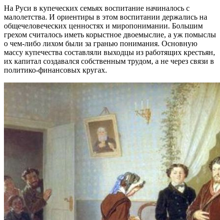
На Руси в купеческих семьях воспитание начиналось с
малолетства. И ориентиры в этом воспитании держались на
общечеловеческих ценностях и миропонимании. Большим
грехом считалось иметь корыстное двоемыслие, а уж помыслы
о чем-либо лихом были за гранью понимания. Основную
массу купечества составляли выходцы из работящих крестьян,
их капитал создавался собственным трудом, а не через связи в
политико-финансовых кругах.