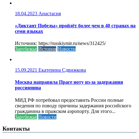
18.04.2023
Анастасия
«Диктант Победы» пройдёт более чем в 40 странах на
семи языках
Источник: https://russkiymir.ru/news/312425/
Зарубежье
История
Новости
15.09.2021
Екатерина Сдвижкова
Москва направила Праге ноту из-за задержания
россиянина
МИД РФ потребовал предоставить России полные
сведения по поводу причины задержания российского
гражданина в пражском аэропорту. Для этого...
Зарубежье
Новости
Контакты