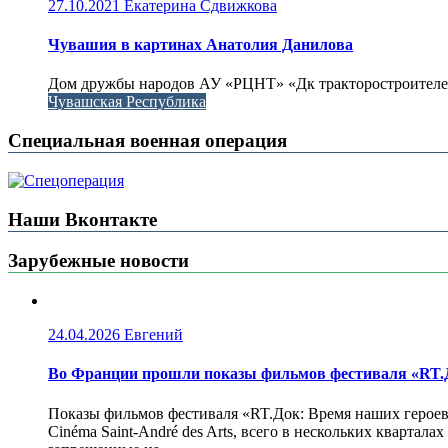
27.10.2021
Екатерина Сдвижкова
Чувашия в картинах Анатолия Данилова
Дом дружбы народов АУ «РЦНТ» «Дк тракторостроителей
Чувашская Республика
Специальная военная операция
Наши Вконтакте
Зарубежные новости
24.04.2026
Евгений
Во Франции прошли показы фильмов фестиваля «RT.Д
Показы фильмов фестиваля «RT.Док: Время наших героев»
Cinéma Saint-André des Arts, всего в нескольких кварта