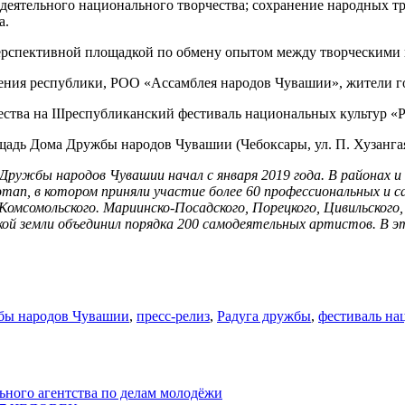
деятельного национального творчества; сохранение народных т
а.
перспективной площадкой по обмену опытом между творческими
ения республики, РОО «Ассамблея народов Чувашии», жители г
ства на IIIреспубликанский фестиваль национальных культур «
адь Дома Дружбы народов Чувашии (Чебоксары, ул. П. Хузангая, 
ужбы народов Чувашии начал с января 2019 года. В районах и 
этап, в котором приняли участие более 60 профессиональных и
 Комсомольского. Мариинско-Посадского, Порецкого, Цивильского
ой земли объединил порядка 200 самодеятельных артистов. В 
бы народов Чувашии
,
пресс-релиз
,
Радуга дружбы
,
фестиваль на
ного агентства по делам молодёжи