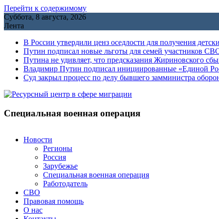
Перейти к содержимому
Суббота, 8 августа, 2026
Лента
В России утвердили ценз оседлости для получения детск
Путин подписал новые льготы для семей участников СВО
Путина не удивляет, что предсказания Жириновского сб
Владимир Путин подписал инициированные «Единой Росс
Cуд закрыл процесс по делу бывшего замминистра обор
Специальная военная операция
Новости
Регионы
Россия
Зарубежье
Специальная военная операция
Работодатель
СВО
Правовая помощь
О нас
Контакты