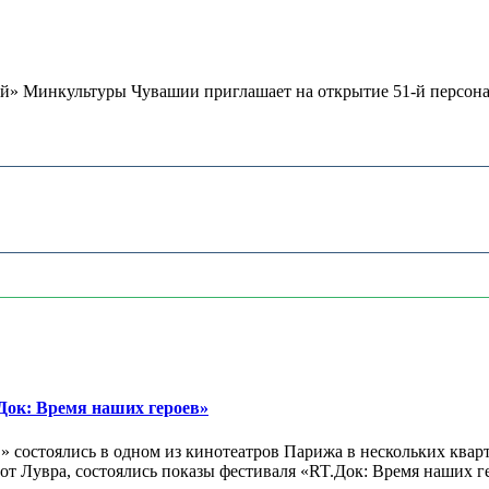
» Минкультуры Чувашии приглашает на открытие 51-й персонал
ок: Время наших героев»
 состоялись в одном из кинотеатров Парижа в нескольких кварт
лах от Лувра, состоялись показы фестиваля «RT.Док: Время наших