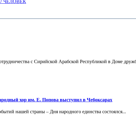
 7 ЧЕЛОВЕК
отрудничества с Сирийской Арабской Республикой в Доме дружб
ародный хор им. Е. Попова выступил в Чебоксарах
обытий нашей страны – Дня народного единства состоялся...