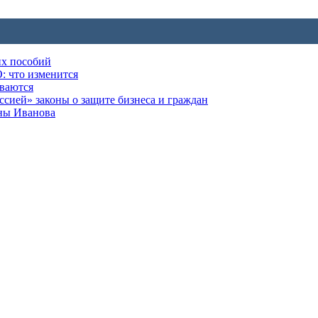
их пособий
: что изменится
ываются
ией» законы о защите бизнеса и граждан
оны Иванова