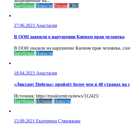
запрещенные на...
Зарубежье
Новости
Россия
СВО
27.06.2023
Анастасия
В ООН заявили о нарушении Киевом прав человека
В ООН указали на нарушение Киевом прав человека, соо
Зарубежье
Новости
18.04.2023
Анастасия
«Диктант Победы» пройдёт более чем в 40 странах на 
Источник: https://russkiymir.ru/news/312425/
Зарубежье
История
Новости
15.09.2021
Екатерина Сдвижкова