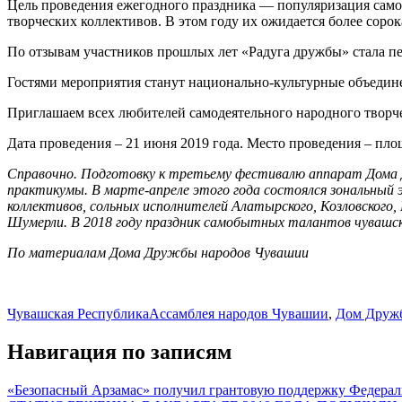
Цель проведения ежегодного праздника — популяризация само
творческих коллективов. В этом году их ожидается более сорок
По отзывам участников прошлых лет «Радуга дружбы» стала 
Гостями мероприятия станут национально-культурные объедин
Приглашаем всех любителей самодеятельного народного творче
Дата проведения – 21 июня 2019 года. Место проведения – площ
Справочно. Подготовку к третьему фестивалю аппарат Дома Др
практикумы. В марте-апреле этого года состоялся зональный 
коллективов, сольных исполнителей Алатырского, Козловского,
Шумерли.
В 2018 году праздник самобытных талантов чувашск
По материалам Дома Дружбы народов Чувашии
Чувашская Республика
Ассамблея народов Чувашии
,
Дом Друж
Навигация по записям
«Безопасный Арзамас» получил грантовую поддержку Федераль