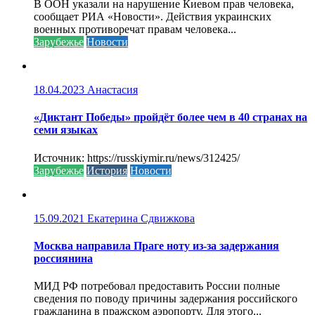
В ООН указали на нарушение Киевом прав человека,
сообщает РИА «Новости». Действия украинских
военных противоречат правам человека...
Зарубежье
Новости
18.04.2023
Анастасия
«Диктант Победы» пройдёт более чем в 40 странах на
семи языках
Источник: https://russkiymir.ru/news/312425/
Зарубежье
История
Новости
15.09.2021
Екатерина Сдвижкова
Москва направила Праге ноту из-за задержания
россиянина
МИД РФ потребовал предоставить России полные
сведения по поводу причины задержания российского
гражданина в пражском аэропорту. Для этого...