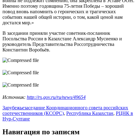
войны не подлежит сомнению, она закреплена в Уставе ООН.
Именно поэтому годовщина 75-летия Победы – хороший
повод вновь напомнить о героических и трагических
событиях нашей общей истории, о том, какой ценой нам
достался мир.»
В заседании приняли участие советник-посланник
Посольства России в Казахстане Александр Мусиенко и
руководитель Представительства Россотрудничества
Константин Воробьёв.
Источник:
http://rs.gov.ru/ru/news/49654
Зарубежье
заседание Координационного совета российских
соотечественников (КСОРС)
,
Республика Казахстан
,
РЦНК в
Нур-Султане
Навигация по записям