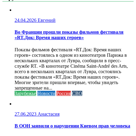
24.04.2026
Евгений
Во Франции прошли показы фильмов фестиваля
«RT.Док: Время наших героев»
Показы фильмов фестиваля «RT.Док: Время наших
героев» состоялись в одном из кинотеатров Парижа в
нескольких кварталах от Лувра, сообщили в пресс-
службе RT. «В кинотеатре Cinéma Saint-André des Arts,
всего в нескольких кварталах от Лувра, состоялись
показы фестиваля «RT.Док: Время наших героев».
Многие зрители пришли впервые, чтобы увидеть
запрещенные на...
Зарубежье
Новости
Россия
СВО
27.06.2023
Анастасия
В ООН заявили о нарушении Киевом прав человека