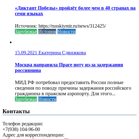
«Диктант Победы» пройдёт более чем в 40 странах на
семи языках
Источник: https://russkiymir.ru/news/312425/
Зарубежье
История
Новости
15.09.2021
Екатерина Сдвижкова
Москва направила Праге ноту из-за задержания
россиянина
МИД РФ потребовал предоставить России полные
сведения по поводу причины задержания российского
гражданина в пражском аэропорту. Для этого...
Зарубежье
Новости
Контакты
Телефон редакции:
+7(938) 104-96-00
Адрес для корреспонденции: