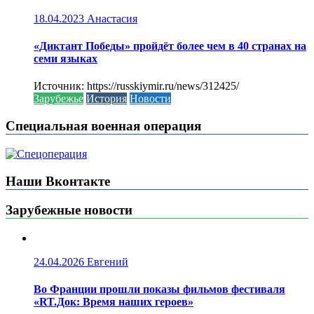
18.04.2023
Анастасия
«Диктант Победы» пройдёт более чем в 40 странах на
семи языках
Источник: https://russkiymir.ru/news/312425/
Зарубежье
История
Новости
Специальная военная операция
Наши Вконтакте
Зарубежные новости
24.04.2026
Евгений
Во Франции прошли показы фильмов фестиваля
«RT.Док: Время наших героев»