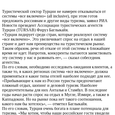
Туристический сектор Турции не намерен отказываться от
системы «все включено» (all inclusive), при этом готов
предложить россиянам и другие виды туризма, заявил РИА
Новости президент Ассоциации туристических агентств
Турции (TÜRSAB) Фируз Баглыкайя.
«Турция лидирует среди стран, которые реализуют систему
«все включено». Это увеличивает спрос на отдых в нашей
стране и дает нам преимущества на туристическом рынке.
Таким образом, речи об отказе от этой системы в ближайшее
время не идет. Напротив, конкуренты пытаются заимствовать
эту систему у нас и развивать ее», — сказал собеседник
агентства.
По его словам, необходимо исследовать ожидания клиентов, а
также то, в каких регионах система «все включено» должна
применяться и какие типы отелей наиболее подходят для нее.
«Прибывающие к нам из России туристы предпочитают
пляжный отдых, шопинг и деловой туризм. Наиболее
предпочтительны для них Анталья и Стамбул. В последние
годы начал расти спрос на отдых в Мугле, Измире, а также в
Каппадокии. Но на рынке пока нет такого соотношения,
какого нам бы хотелось», — отметил Баглыкайя.
По его словам, Турция очень богата в плане потенциала для
туризма. «Мы хотим, чтобы наши российские гости увидели