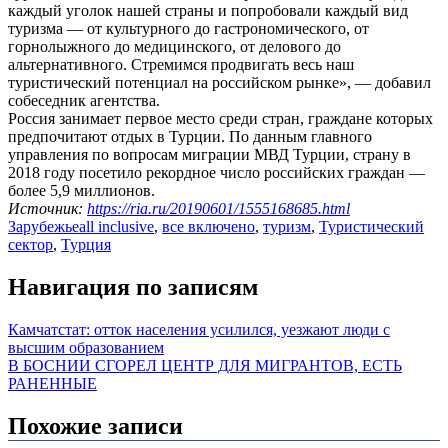
каждый уголок нашей страны и попробовали каждый вид
туризма — от культурного до гастрономического, от
горнолыжного до медицинского, от делового до
альтернативного. Стремимся продвигать весь наш
туристический потенциал на российском рынке», — добавил
собеседник агентства.
Россия занимает первое место среди стран, граждане которых
предпочитают отдых в Турции. По данным главного
управления по вопросам миграции МВД Турции, страну в
2018 году посетило рекордное число российских граждан —
более 5,9 миллионов.
Источник:
https://ria.ru/20190601/1555168685.html
Зарубежье
all inclusive
,
все включено
,
туризм
,
Туристический
сектор
,
Турция
Навигация по записям
Камчатстат: отток населения усилился, уезжают люди с
высшим образованием
В БОСНИИ СГОРЕЛ ЦЕНТР ДЛЯ МИГРАНТОВ, ЕСТЬ
РАНЕННЫЕ
Похожие записи