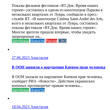
Показы фильмов фестиваля «RT.Док: Время наших
героев» состоялись в одном из кинотеатров Парижа в
нескольких кварталах от Лувра, сообщили в пресс-
службе RT. «В кинотеатре Cinéma Saint-André des Arts,
всего в нескольких кварталах от Лувра, состоялись
показы фестиваля «RT.Док: Время наших героев».
Многие зрители пришли впервые, чтобы увидеть
запрещенные на...
Зарубежье
Новости
Россия
СВО
27.06.2023
Анастасия
В ООН заявили о нарушении Киевом прав человека
В ООН указали на нарушение Киевом прав человека,
сообщает РИА «Новости». Действия украинских
военных противоречат правам человека...
Зарубежье
Новости
18.04.2023
Анастасия