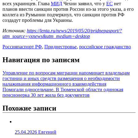
всех украинцев. Глава
МИД
Чехии заявил, что у
ЕС
нет
планов ввести санкции против России из-за этого указа, а его
коллега из Румынии подчеркнул, что санкции против РФ
создадут проблемы для Украины.
Источник:
https://lenta.ru/news/2019/05/20/pridnepasport/?
utm_source=yxnews&utm_medium=desktop
Россия
паспорт РФ
,
Приднестровье
,
российское гражданство
Навигация по записям
Управление по вопросам миграции напоминает владельцам
гостиниц и иных средств размещения о необходимости
налаживания информационного взаимодействия
Помогали односельчане. В Тюменской области одинокая
пенсионерка 30 лет жила без документов
Похожие записи
25.04.2026
Евгений