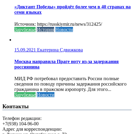
«Диктант Победы» пройдёт более чем в 40 странах на
семи языках
Источник: https://russkiymir.ru/news/312425/
Зарубежье
История
Новости
15.09.2021
Екатерина Сдвижкова
Москва направила Праге ноту из-за задержания
россиянина
МИД РФ потребовал предоставить России полные
сведения по поводу причины задержания российского
гражданина в пражском аэропорту. Для этого...
Зарубежье
Новости
Контакты
Телефон редакции:
+7(938) 104-96-00
Адрес для корреспонденции: