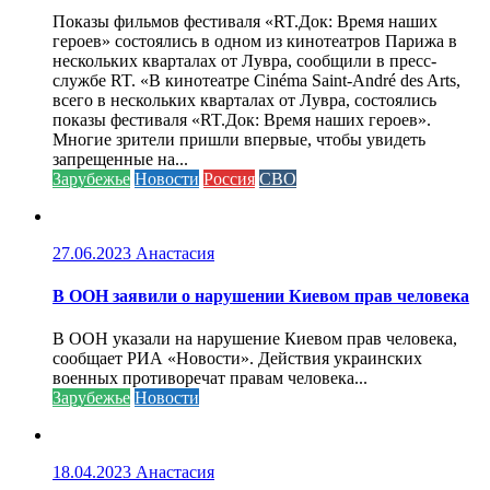
Показы фильмов фестиваля «RT.Док: Время наших
героев» состоялись в одном из кинотеатров Парижа в
нескольких кварталах от Лувра, сообщили в пресс-
службе RT. «В кинотеатре Cinéma Saint-André des Arts,
всего в нескольких кварталах от Лувра, состоялись
показы фестиваля «RT.Док: Время наших героев».
Многие зрители пришли впервые, чтобы увидеть
запрещенные на...
Зарубежье
Новости
Россия
СВО
27.06.2023
Анастасия
В ООН заявили о нарушении Киевом прав человека
В ООН указали на нарушение Киевом прав человека,
сообщает РИА «Новости». Действия украинских
военных противоречат правам человека...
Зарубежье
Новости
18.04.2023
Анастасия