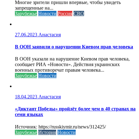
Многие зрители пришли впервые, чтобы увидеть
запрещенные на...
Зарубежье
Новости
Россия
СВО
27.06.2023
Анастасия
В ООН заявили о нарушении Киевом прав человека
В ООН указали на нарушение Киевом прав человека,
сообщает РИА «Новости». Действия украинских
военных противоречат правам человека...
Зарубежье
Новости
18.04.2023
Анастасия
«Диктант Победы» пройдёт более чем в 40 странах на
семи языках
Источник: https://russkiymir.ru/news/312425/
Зарубежье
История
Новости