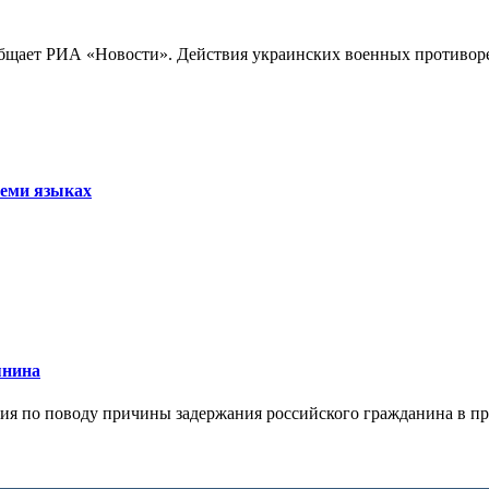
бщает РИА «Новости». Действия украинских военных противореч
семи языках
янина
я по поводу причины задержания российского гражданина в праж