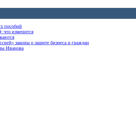
их пособий
: что изменится
ываются
ией» законы о защите бизнеса и граждан
оны Иванова