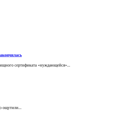
закончилась
ищного сертификата «нуждающейся»...
о ощутили...