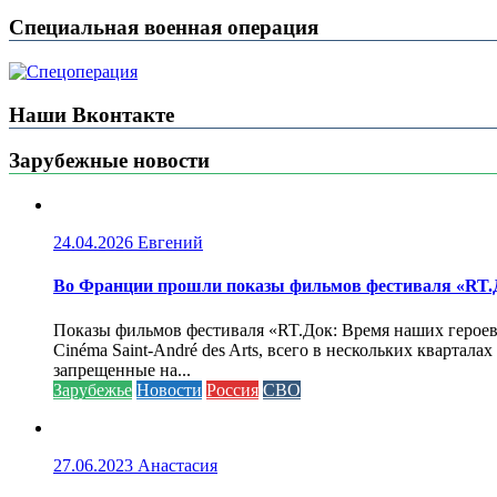
Специальная военная операция
Наши Вконтакте
Зарубежные новости
24.04.2026
Евгений
Во Франции прошли показы фильмов фестиваля «RT.Д
Показы фильмов фестиваля «RT.Док: Время наших героев»
Cinéma Saint-André des Arts, всего в нескольких кварта
запрещенные на...
Зарубежье
Новости
Россия
СВО
27.06.2023
Анастасия