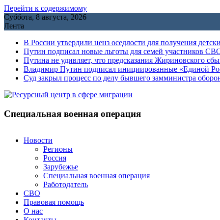
Перейти к содержимому
Суббота, 8 августа, 2026
Лента
В России утвердили ценз оседлости для получения детск
Путин подписал новые льготы для семей участников СВО
Путина не удивляет, что предсказания Жириновского сб
Владимир Путин подписал инициированные «Единой Росс
Cуд закрыл процесс по делу бывшего замминистра обор
Специальная военная операция
Новости
Регионы
Россия
Зарубежье
Специальная военная операция
Работодатель
СВО
Правовая помощь
О нас
Контакты