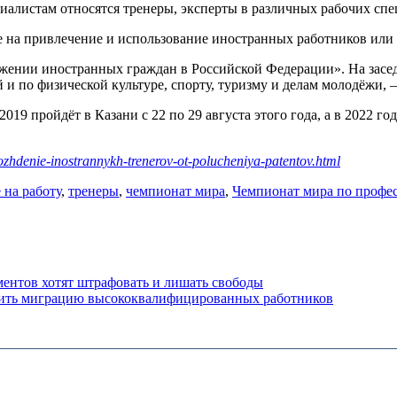
циалистам относятся тренеры, эксперты в различных рабочих сп
 на привлечение и использование иностранных работников или 
жении иностранных граждан в Российской Федерации». На засе
и по физической культуре, спорту, туризму и делам молодёжи, 
2019 пройдёт в Казани c 22 по 29 августа этого года, а в 2022
zhdenie-inostrannykh-trenerov-ot-polucheniya-patentov.html
 на работу
,
тренеры
,
чемпионат мира
,
Чемпионат мира по професс
ментов хотят штрафовать и лишать свободы
стить миграцию высококвалифицированных работников