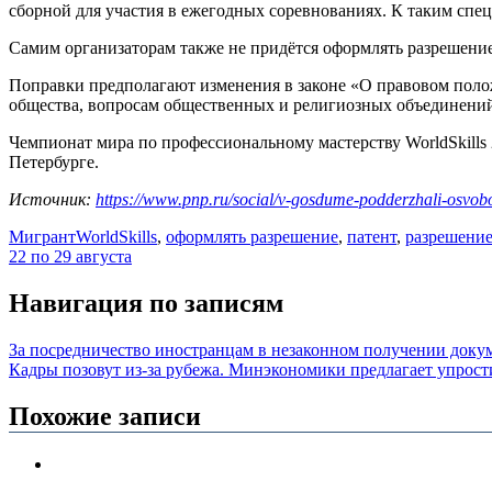
сборной для участия в ежегодных соревнованиях. К таким спе
Самим организаторам также не придётся оформлять разрешение
Поправки предполагают изменения в законе «О правовом поло
общества, вопросам общественных и религиозных объединений 
Чемпионат мира по профессиональному мастерству WorldSkills 
Петербурге.
Источник:
https://www.pnp.ru/social/v-gosdume-podderzhali-osvobo
Мигрант
WorldSkills
,
оформлять разрешение
,
патент
,
разрешение
22 по 29 августа
Навигация по записям
За посредничество иностранцам в незаконном получении доку
Кадры позовут из-за рубежа. Минэкономики предлагает упро
Похожие записи