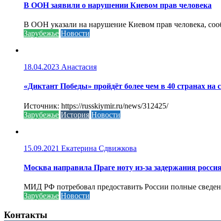
В ООН заявили о нарушении Киевом прав человека
В ООН указали на нарушение Киевом прав человека, соо
Зарубежье
Новости
18.04.2023
Анастасия
«Диктант Победы» пройдёт более чем в 40 странах на 
Источник: https://russkiymir.ru/news/312425/
Зарубежье
История
Новости
15.09.2021
Екатерина Сдвижкова
Москва направила Праге ноту из-за задержания росси
МИД РФ потребовал предоставить России полные сведени
Зарубежье
Новости
Контакты