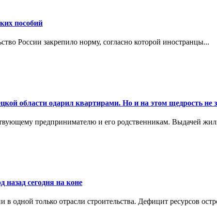
ских пособий
ьство России закрепило норму, согласно которой иностранцы...
цкой области одарил квартирами. Но и на этом щедрость не 
ствующему предпринимателю и его родственникам. Выдачей жил
д назад сегодня на коне
в одной только отрасли строительства. Дефицит ресурсов остр