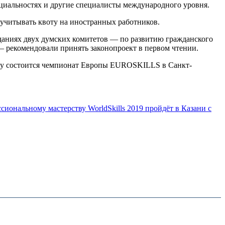
ециальностях и другие специалисты международного уровня.
учитывать квоту на иностранных работников.
даниях двух думских комитетов — по развитию гражданского
— рекомендовали принять законопроект в первом чтении.
 году состоится чемпионат Европы EUROSKILLS в Санкт-
иональному мастерству WorldSkills 2019 пройдёт в Казани c