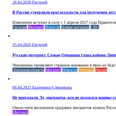
26.04.2026
Евгений
В России утвердили ценз оседлости для получения дет
Изменение вступит в силу с 1 апреля 2027 года Правител
Госдума
Мигрант
Новости
Новые регионы
СВО
25.04.2026
Евгений
Русские потерпят. Семью Озманяна глава района Липе
Чиновники проявляют странное внимание к явно не бед
Липецкая область
Мигрант
Новости
Регионы
Россия
06.04.2023
Екатерина Сдвижкова
Не прогадали. Те, мигранты, кто не поддался панике го
Около пяти миллионов трудовых мигрантов нужны России 
Мигрант