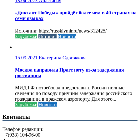
18.04.2023
Анастасия
«Диктант Победы» пройдёт более чем в 40 странах на
семи языках
Источник: https://russkiymir.ru/news/312425/
Зарубежье
История
Новости
15.09.2021
Екатерина Сдвижкова
Москва направила Праге ноту из-за задержания
россиянина
МИД РФ потребовал предоставить России полные
сведения по поводу причины задержания российского
гражданина в пражском аэропорту. Для этого...
Зарубежье
Новости
Контакты
Телефон редакции:
+7(938) 104-96-00