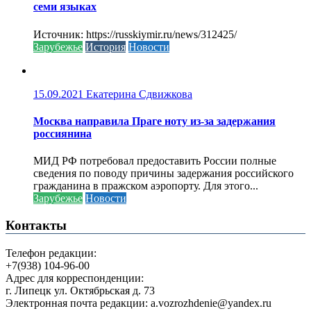
семи языках
Источник: https://russkiymir.ru/news/312425/
Зарубежье
История
Новости
15.09.2021
Екатерина Сдвижкова
Москва направила Праге ноту из-за задержания
россиянина
МИД РФ потребовал предоставить России полные
сведения по поводу причины задержания российского
гражданина в пражском аэропорту. Для этого...
Зарубежье
Новости
Контакты
Телефон редакции:
+7(938) 104-96-00
Адрес для корреспонденции:
г. Липецк ул. Октябрьская д. 73
Электронная почта редакции: a.vozrozhdenie@yandex.ru