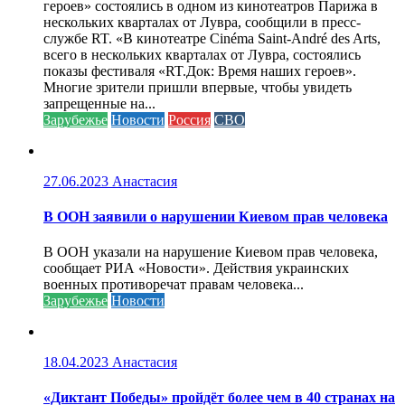
героев» состоялись в одном из кинотеатров Парижа в
нескольких кварталах от Лувра, сообщили в пресс-
службе RT. «В кинотеатре Cinéma Saint-André des Arts,
всего в нескольких кварталах от Лувра, состоялись
показы фестиваля «RT.Док: Время наших героев».
Многие зрители пришли впервые, чтобы увидеть
запрещенные на...
Зарубежье
Новости
Россия
СВО
27.06.2023
Анастасия
В ООН заявили о нарушении Киевом прав человека
В ООН указали на нарушение Киевом прав человека,
сообщает РИА «Новости». Действия украинских
военных противоречат правам человека...
Зарубежье
Новости
18.04.2023
Анастасия
«Диктант Победы» пройдёт более чем в 40 странах на