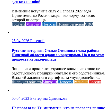
детских пособий
Изменение вступит в силу с 1 апреля 2027 года
Правительство России закрепило норму, согласно
которой иностранцы...
Госдума
Мигрант
Новости
Новые регионы
СВО
25.04.2026
Евгений
Русские потерпят. Семью Озманяна глава района
Липецкой области одарил квартирами. Но и на этом
щедрость не закончилась
Чиновники проявляют странное внимание к явно не
бедствующему предпринимателю и его родственникам.
Выдачей жилищного сертификата «нуждающейся»...
Липецкая область
Мигрант
Новости
Регионы
Россия
06.04.2023
Екатерина Сдвижкова
Не прогадали. Те, мигранты, кто не поддался панике