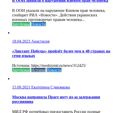
В ООН заявили о нарушении Киевом прав человека
В ООН указали на нарушение Киевом прав человека,
сообщает РИА «Новости». Действия украинских
военных противоречат правам человека...
Зарубежье
Новости
18.04.2023
Анастасия
«Диктант Победы» пройдёт более чем в 40 странах на
семи языках
Источник: https://russkiymir.ru/news/312425/
Зарубежье
История
Новости
15.09.2021
Екатерина Сдвижкова
Москва направила Праге ноту из-за задержания
россиянина
МИД РФ потребовал предоставить России полные