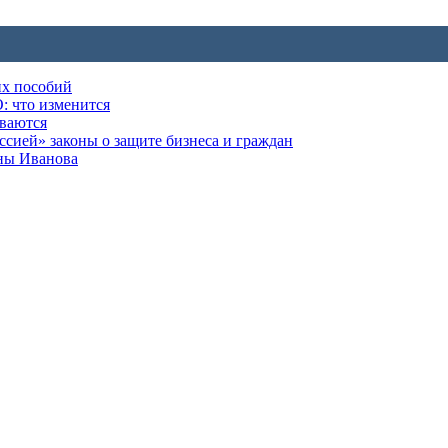
их пособий
: что изменится
ываются
ией» законы о защите бизнеса и граждан
оны Иванова