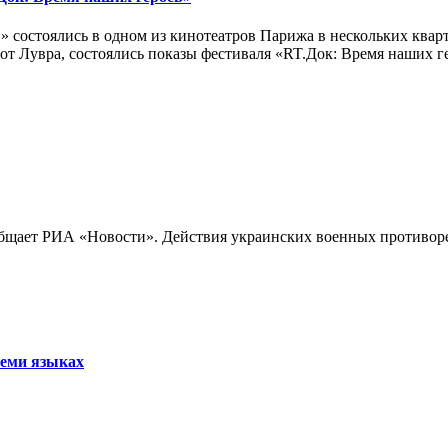
 состоялись в одном из кинотеатров Парижа в нескольких кварт
лах от Лувра, состоялись показы фестиваля «RT.Док: Время наших
бщает РИА «Новости». Действия украинских военных противореч
семи языках