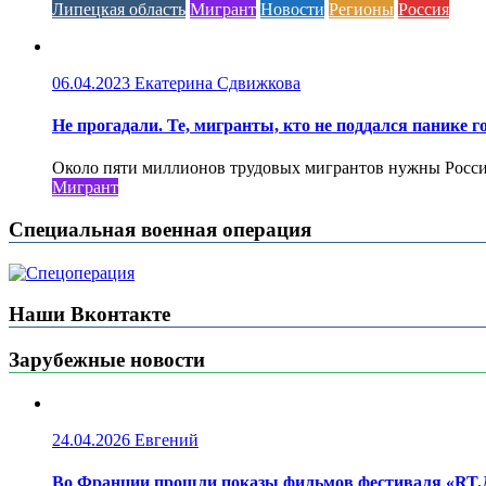
Липецкая область
Мигрант
Новости
Регионы
Россия
06.04.2023
Екатерина Сдвижкова
Не прогадали. Те, мигранты, кто не поддался панике го
Около пяти миллионов трудовых мигрантов нужны России 
Мигрант
Специальная военная операция
Наши Вконтакте
Зарубежные новости
24.04.2026
Евгений
Во Франции прошли показы фильмов фестиваля «RT.Д