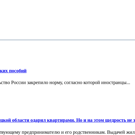
ских пособий
ьство России закрепило норму, согласно которой иностранцы...
цкой области одарил квартирами. Но и на этом щедрость не 
ствующему предпринимателю и его родственникам. Выдачей жил