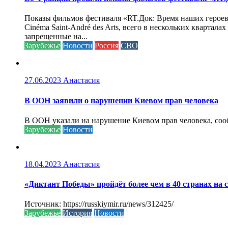
Показы фильмов фестиваля «RT.Док: Время наших героев»
Cinéma Saint-André des Arts, всего в нескольких кварта
запрещенные на...
Зарубежье
Новости
Россия
СВО
27.06.2023
Анастасия
В ООН заявили о нарушении Киевом прав человека
В ООН указали на нарушение Киевом прав человека, соо
Зарубежье
Новости
18.04.2023
Анастасия
«Диктант Победы» пройдёт более чем в 40 странах на 
Источник: https://russkiymir.ru/news/312425/
Зарубежье
История
Новости