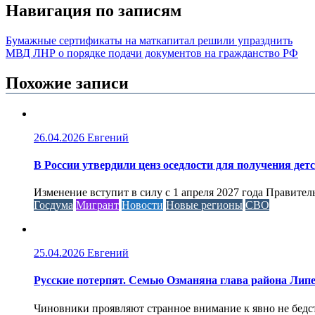
Навигация по записям
Бумажные сертификаты на маткапитал решили упразднить
МВД ЛНР о порядке подачи документов на гражданство РФ
Похожие записи
26.04.2026
Евгений
В России утвердили ценз оседлости для получения дет
Изменение вступит в силу с 1 апреля 2027 года Правител
Госдума
Мигрант
Новости
Новые регионы
СВО
25.04.2026
Евгений
Русские потерпят. Семью Озманяна глава района Липе
Чиновники проявляют странное внимание к явно не бед