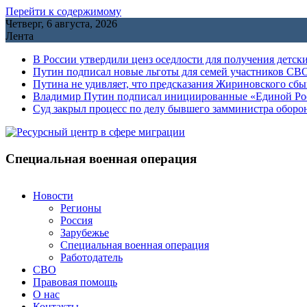
Перейти к содержимому
Четверг, 6 августа, 2026
Лента
В России утвердили ценз оседлости для получения детск
Путин подписал новые льготы для семей участников СВО
Путина не удивляет, что предсказания Жириновского сб
Владимир Путин подписал инициированные «Единой Росс
Cуд закрыл процесс по делу бывшего замминистра обор
Специальная военная операция
Новости
Регионы
Россия
Зарубежье
Специальная военная операция
Работодатель
СВО
Правовая помощь
О нас
Контакты