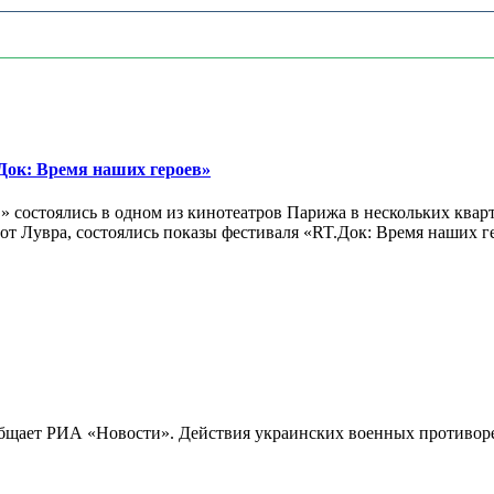
ок: Время наших героев»
 состоялись в одном из кинотеатров Парижа в нескольких кварт
лах от Лувра, состоялись показы фестиваля «RT.Док: Время наших
бщает РИА «Новости». Действия украинских военных противореч