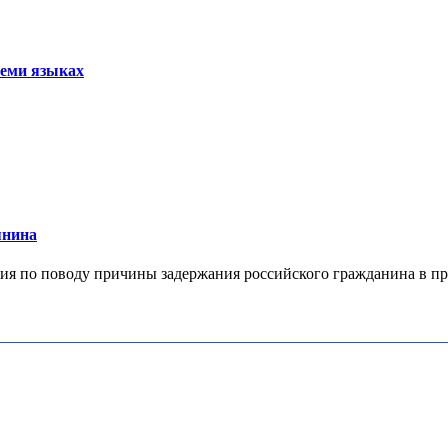
семи языках
янина
я по поводу причины задержания российского гражданина в праж