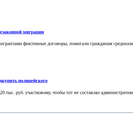
незаконной миграции
мигрантами фиктивные договоры, помогали гражданам среднеазиа
дкупить полицейского
0 тыс. руб. участковому, чтобы тот не составлял административ