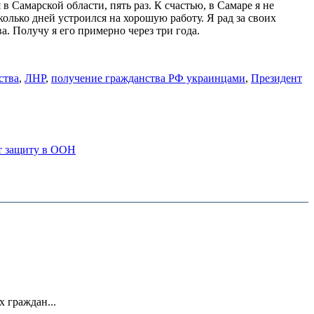
 Самарской области, пять раз. К счастью, в Самаре я не
колько дней устроился на хорошую работу. Я рад за своих
а. Получу я его примерно через три года.
ства
,
ЛНР
,
получение гражданства РФ украинцами
,
Президент
ут защиту в ООН
 граждан...