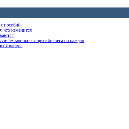
их пособий
: что изменится
ываются
ией» законы о защите бизнеса и граждан
оны Иванова