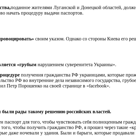
ства,
поданное жителями Луганской и Донецкой областей, должно
ово начать процедуру выдачи паспортов.
 провоцировать»
своим указом. Однако со стороны Киева его ре
вляется «грубым
нарушением суверенитета Украины».
роцедуре
получения гражданства РФ украинцами, которые про
льство РФ во внутренние дела независимого государства, груб
ил Петр Порошенко на своей странице в «facebook».
 были рады такому решению российских властей.
 паспорт для того, чтобы чувствовать себя полноценным гражда
 того, чтобы получить гражданство РФ, я прошел через такие «
орые даже ночевали у здания. Были и барыги, которые продавали м