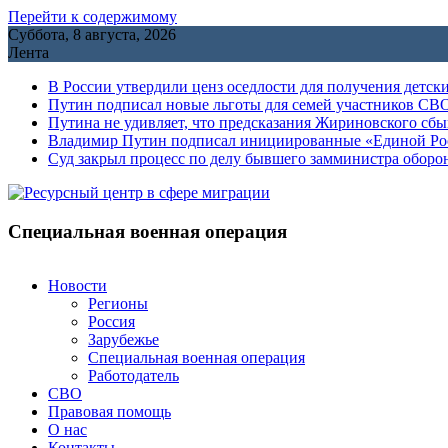
Перейти к содержимому
Суббота, 8 августа, 2026
Лента
В России утвердили ценз оседлости для получения детск
Путин подписал новые льготы для семей участников СВО
Путина не удивляет, что предсказания Жириновского сб
Владимир Путин подписал инициированные «Единой Росс
Cуд закрыл процесс по делу бывшего замминистра обор
Специальная военная операция
Новости
Регионы
Россия
Зарубежье
Специальная военная операция
Работодатель
СВО
Правовая помощь
О нас
Контакты