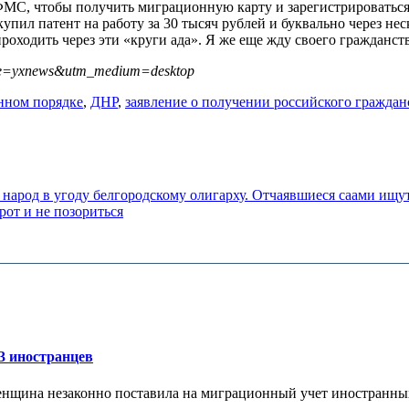
ФМС, чтобы получить миграционную карту и зарегистрироваться в
упил патент на работу за 30 тысяч рублей и буквально через нес
роходить через эти «круги ада». Я же еще жду своего гражданств
rce=yxnews&utm_medium=desktop
нном порядке
,
ДНР
,
заявление о получении российского граждан
народ в угоду белгородскому олигарху. Отчаявшиеся саами ищ
рот и не позориться
3 иностранцев
енщина незаконно поставила на миграционный учет иностранных