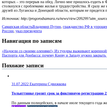
которых – это перерыв на обед. Лично мне пришлось ездить в 
столкнулся с проблемами жилья и трудоустройства. Я сразу же к
друзей из Луганска и Донецкой области, которым не придется п
Источник: http://progorodsamara.ru/news/view/209299?utm_sou
Самарская область
Владимир Путин
,
гражданство РФ в упроще
России
,
указ президента
Навигация по записям
«Надоели со своими оленями!» Из тундры выживают коренной 
Паспорта для Донбасса: почему Киеву и Западу нужно закрыть 
Похожие записи
31.07.2022
Екатерина Сдвижкова
Тольяттинке грозит срок за фиктивную регистрацию 2
По данным полицейских, в начале июле текущего года ж