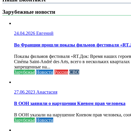
Зарубежные новости
24.04.2026
Евгений
Во Франции прошли показы фильмов фестиваля «RT.Д
Показы фильмов фестиваля «RT.Док: Время наших героев»
Cinéma Saint-André des Arts, всего в нескольких кварта
запрещенные на...
Зарубежье
Новости
Россия
СВО
27.06.2023
Анастасия
В ООН заявили о нарушении Киевом прав человека
В ООН указали на нарушение Киевом прав человека, соо
Зарубежье
Новости