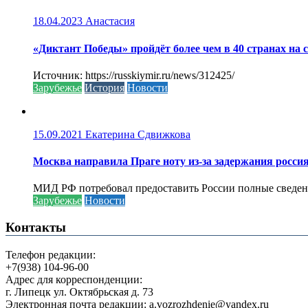
18.04.2023
Анастасия
«Диктант Победы» пройдёт более чем в 40 странах на 
Источник: https://russkiymir.ru/news/312425/
Зарубежье
История
Новости
15.09.2021
Екатерина Сдвижкова
Москва направила Праге ноту из-за задержания росси
МИД РФ потребовал предоставить России полные сведени
Зарубежье
Новости
Контакты
Телефон редакции:
+7(938) 104-96-00
Адрес для корреспонденции:
г. Липецк ул. Октябрьская д. 73
Электронная почта редакции: a.vozrozhdenie@yandex.ru