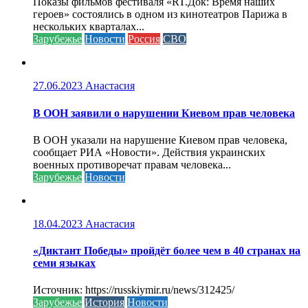
Показы фильмов фестиваля «RT.Док: Время наших
героев» состоялись в одном из кинотеатров Парижа в
нескольких кварталах...
Зарубежье
Новости
Россия
СВО
27.06.2023
Анастасия
В ООН заявили о нарушении Киевом прав человека
В ООН указали на нарушение Киевом прав человека,
сообщает РИА «Новости». Действия украинских
военных противоречат правам человека...
Зарубежье
Новости
18.04.2023
Анастасия
«Диктант Победы» пройдёт более чем в 40 странах на
семи языках
Источник: https://russkiymir.ru/news/312425/
Зарубежье
История
Новости