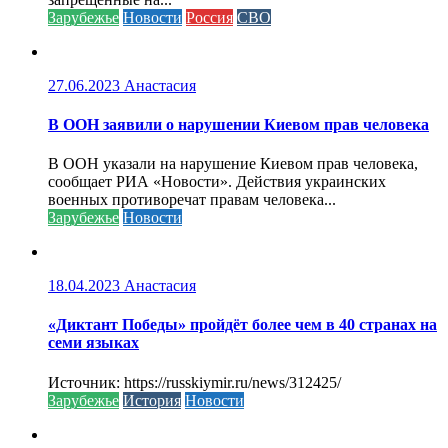
Зарубежье
Новости
Россия
СВО
27.06.2023
Анастасия
В ООН заявили о нарушении Киевом прав человека
В ООН указали на нарушение Киевом прав человека,
сообщает РИА «Новости». Действия украинских
военных противоречат правам человека...
Зарубежье
Новости
18.04.2023
Анастасия
«Диктант Победы» пройдёт более чем в 40 странах на
семи языках
Источник: https://russkiymir.ru/news/312425/
Зарубежье
История
Новости