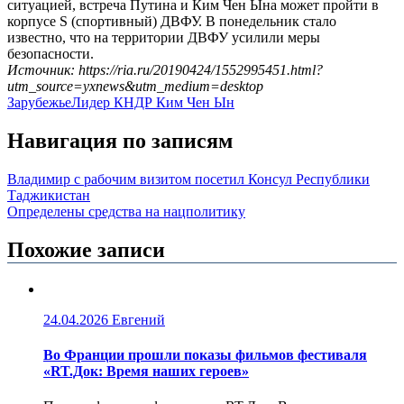
ситуацией, встреча Путина и Ким Чен Ына может пройти в
корпусе S (спортивный) ДВФУ. В понедельник стало
известно, что на территории ДВФУ усилили меры
безопасности.
Источник: https://ria.ru/20190424/1552995451.html?
utm_source=yxnews&utm_medium=desktop
Зарубежье
Лидер КНДР Ким Чен Ын
Навигация по записям
Владимир с рабочим визитом посетил Консул Республики
Таджикистан
Определены средства на нацполитику
Похожие записи
24.04.2026
Евгений
Во Франции прошли показы фильмов фестиваля
«RT.Док: Время наших героев»