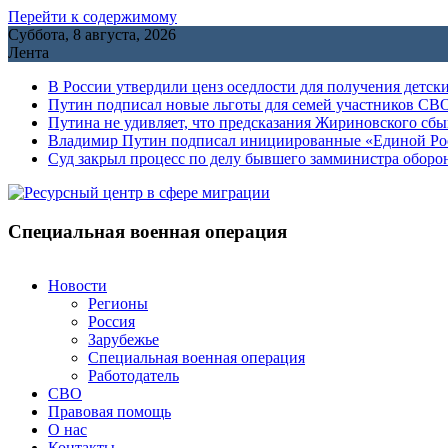
Перейти к содержимому
Суббота, 8 августа, 2026
Лента
В России утвердили ценз оседлости для получения детск
Путин подписал новые льготы для семей участников СВО
Путина не удивляет, что предсказания Жириновского сб
Владимир Путин подписал инициированные «Единой Росс
Cуд закрыл процесс по делу бывшего замминистра обор
Специальная военная операция
Новости
Регионы
Россия
Зарубежье
Специальная военная операция
Работодатель
СВО
Правовая помощь
О нас
Контакты