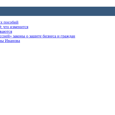
их пособий
: что изменится
ываются
ией» законы о защите бизнеса и граждан
оны Иванова