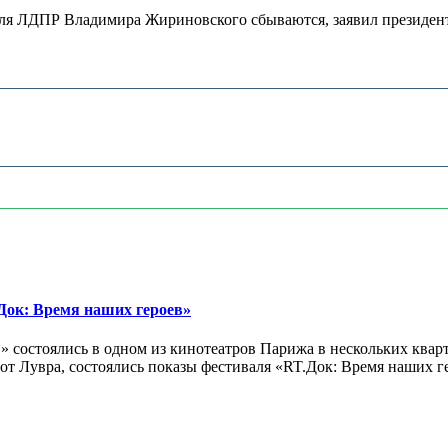
теля ЛДПР Владимира Жириновского сбываются, заявил президент
ок: Время наших героев»
 состоялись в одном из кинотеатров Парижа в нескольких кварт
лах от Лувра, состоялись показы фестиваля «RT.Док: Время наших