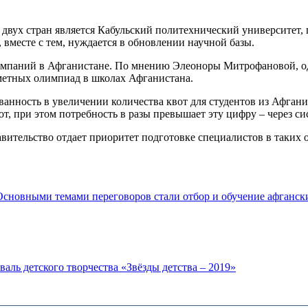
двух стран является Кабульский политехнический университет,
 вместе с тем, нуждается в обновлении научной базы.
 кампаний в Афганистане. По мнению Элеоноры Митрофановой, о
дметных олимпиад в школах Афганистана.
нность в увеличении количества квот для студентов из Афгани
, при этом потребность в разы превышает эту цифру – через сис
вительство отдает приоритет подготовке специалистов в таких 
Основными темами переговоров стали отбор и обучение афгански
ль детского творчества «Звёзды детства – 2019»