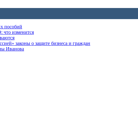
их пособий
: что изменится
ываются
ией» законы о защите бизнеса и граждан
оны Иванова