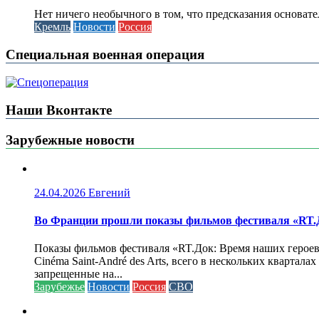
Нет ничего необычного в том, что предсказания основа
Кремль
Новости
Россия
Специальная военная операция
Наши Вконтакте
Зарубежные новости
24.04.2026
Евгений
Во Франции прошли показы фильмов фестиваля «RT.Д
Показы фильмов фестиваля «RT.Док: Время наших героев»
Cinéma Saint-André des Arts, всего в нескольких кварта
запрещенные на...
Зарубежье
Новости
Россия
СВО