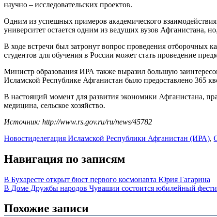
научно – исследовательских проектов.
Одним из успешных примеров академического взаимодействия 
университет остается одним из ведущих вузов Афганистана, но,
В ходе встречи был затронут вопрос проведения отборочных
студентов для обучения в России может стать проведение пре
Министр образования ИРА также выразил большую заинтересова
Исламской Республике Афганистан было предоставлено 365 квот
В настоящий момент для развития экономики Афганистана, пра
медицина, сельское хозяйство.
Источник: http://www.rs.gov.ru/ru/news/45782
Новости
делегация Исламской Республики Афганистан (ИРА)
,
Навигация по записям
В Бухаресте открыт бюст первого космонавта Юрия Гагарина
В Доме Дружбы народов Чувашии состоится юбилейный фестива
Похожие записи