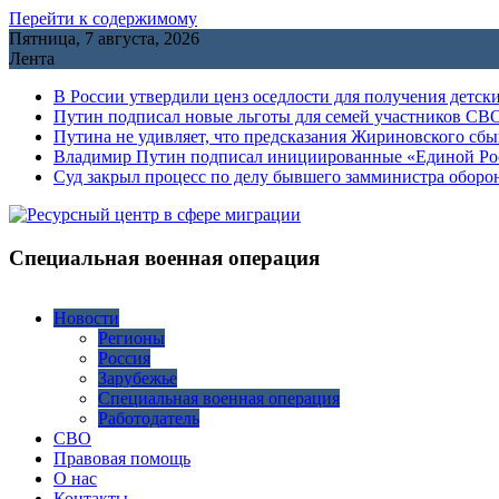
Перейти к содержимому
Пятница, 7 августа, 2026
Лента
В России утвердили ценз оседлости для получения детск
Путин подписал новые льготы для семей участников СВО
Путина не удивляет, что предсказания Жириновского сб
Владимир Путин подписал инициированные «Единой Росс
Cуд закрыл процесс по делу бывшего замминистра обор
Специальная военная операция
Новости
Регионы
Россия
Зарубежье
Специальная военная операция
Работодатель
СВО
Правовая помощь
О нас
Контакты