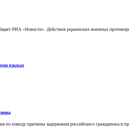
бщает РИА «Новости». Действия украинских военных противореч
семи языках
янина
я по поводу причины задержания российского гражданина в праж