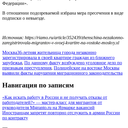
Федерации».
В отношении подозреваемой избрана мера пресечения в виде
подписки о невыезде.
Источник: https://riamo.ru/article/352439/zhenschina-nezakonno-
zaregistrirovala-migrantov-v-svoej-kvartire-na-vostoke-moskvy.xl
Москва
36-летняя жительница города незаконно
зарегистрировала в своей квартире граждан из ближнего
зарубежья
,
По данному факту возбуждено уголовное дело по
признакам преступления
,
Полицейские на востоке Москвы
выявили факты нарушения миграционного законодательства
Навигация по записям
«Как искать работу в России и не получать отказы от
работодателей?» — мастер-класс для мигрантов от
руководителя Migranto.ru на Ярмарке вакансий
Иностранцам запретят повторно отслужить в армии России
по контракту