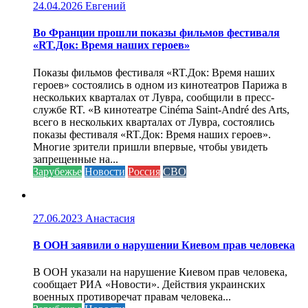
24.04.2026
Евгений
Во Франции прошли показы фильмов фестиваля
«RT.Док: Время наших героев»
Показы фильмов фестиваля «RT.Док: Время наших
героев» состоялись в одном из кинотеатров Парижа в
нескольких кварталах от Лувра, сообщили в пресс-
службе RT. «В кинотеатре Cinéma Saint-André des Arts,
всего в нескольких кварталах от Лувра, состоялись
показы фестиваля «RT.Док: Время наших героев».
Многие зрители пришли впервые, чтобы увидеть
запрещенные на...
Зарубежье
Новости
Россия
СВО
27.06.2023
Анастасия
В ООН заявили о нарушении Киевом прав человека
В ООН указали на нарушение Киевом прав человека,
сообщает РИА «Новости». Действия украинских
военных противоречат правам человека...