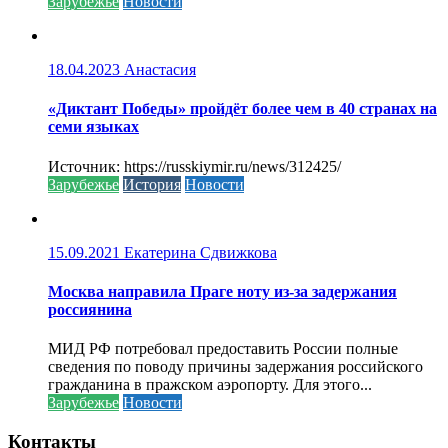
Зарубежье
Новости
18.04.2023
Анастасия
«Диктант Победы» пройдёт более чем в 40 странах на
семи языках
Источник: https://russkiymir.ru/news/312425/
Зарубежье
История
Новости
15.09.2021
Екатерина Сдвижкова
Москва направила Праге ноту из-за задержания
россиянина
МИД РФ потребовал предоставить России полные
сведения по поводу причины задержания российского
гражданина в пражском аэропорту. Для этого...
Зарубежье
Новости
Контакты