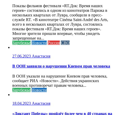
Показы фильмов фестиваля «RT.Док: Время наших
героев» состоялись в одном из кинотеатров Парижа в
нескольких кварталах от Лувра, сообщили в пресс-
службе RT. «В кинотеатре Cinéma Saint-André des Arts,
всего в нескольких кварталах от Лувра, состоялись
показы фестиваля «RT.Док: Время наших героев».
Многие зрители пришли впервые, чтобы увидеть
запрещенные на...
Зарубежье
Новости
Россия
СВО
27.06.2023
Анастасия
В ООН заявили о нарушении Киевом прав человека
В ООН указали на нарушение Киевом прав человека,
сообщает РИА «Новости». Действия украинских
военных противоречат правам человека...
Зарубежье
Новости
18.04.2023
Анастасия
«Диктант Победы» пройдёт более чем в 40 странах на