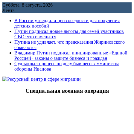
Перейти
Суббота, 8 августа, 2026
к
Лента
содержимому
В России утвердили ценз оседлости для получения
детских пособий
Путин подписал новые льготы для семей участников
СВО: что изменится
Путина не удивляет, что предсказания Жириновского
сбываются
Владимир Путин подписал инициированные «Единой
Россией» законы о защите бизнеса и граждан
Cуд закрыл процесс по делу бывшего замминистра
обороны Иванова
Специальная военная операция