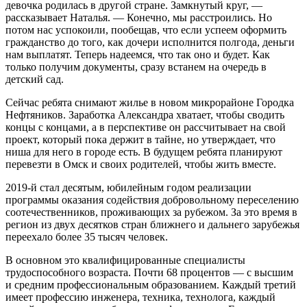
девочка родилась в другой стране. Замкнутый круг, —
рассказывает Наталья. — Конечно, мы расстроились. Но
потом нас успокоили, пообещав, что если успеем оформить
гражданство до того, как дочери исполнится полгода, деньги
нам выплатят. Теперь надеемся, что так оно и будет. Как
только получим документы, сразу встанем на очередь в
детский сад.
Сейчас ребята снимают жилье в новом микрорайоне Городка
Нефтяников. Заработка Александра хватает, чтобы сводить
концы с концами, а в перспективе он рассчитывает на свой
проект, который пока держит в тайне, но утверждает, что
ниша для него в городе есть. В будущем ребята планируют
перевезти в Омск и своих родителей, чтобы жить вместе.
2019-й стал десятым, юбилейным годом реализации
программы оказания содействия добровольному переселению
соотечественников, проживающих за рубежом. За это время в
регион из двух десятков стран ближнего и дальнего зарубежья
переехало более 35 тысяч человек.
В основном это квалифицированные специалисты
трудоспособного возраста. Почти 68 процентов — с высшим
и средним профессиональным образованием. Каждый третий
имеет профессию инженера, техника, технолога, каждый