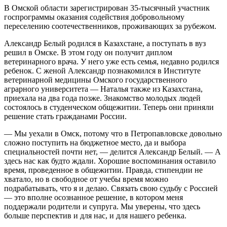
В Омской области зарегистрирован 35-тысячный участник
госпрограммы оказания содействия добровольному
переселению соотечественников, проживающих за рубежом.
Александр Белый родился в Казахстане, а поступать в вуз
решил в Омске. В этом году он получит диплом
ветеринарного врача. У него уже есть семья, недавно родился
ребенок. С женой Александр познакомился в Институте
ветеринарной медицины Омского государственного
аграрного университета — Наталья также из Казахстана,
приехала на два года позже. Знакомство молодых людей
состоялось в студенческом общежитии. Теперь они приняли
решение стать гражданами России.
— Мы уехали в Омск, потому что в Петропавловске довольно
сложно поступить на бюджетное место, да и выбора
специальностей почти нет, — делится Александр Белый. — А
здесь нас как будто ждали. Хорошие воспоминания оставило
время, проведенное в общежитии. Правда, стипендии не
хватало, но в свободное от учебы время можно
подрабатывать, что я и делаю. Связать свою судьбу с Россией
— это вполне осознанное решение, в котором меня
поддержали родители и супруга. Мы уверены, что здесь
больше перспектив и для нас, и для нашего ребенка.