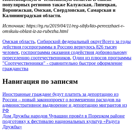
популярных регионов также Калужская, Липецкая,
Воронежская, Омская, Свердловская, Самарская и
Калининградская области.
Источник: https://rg.ru/2019/04/11/reg-sibfo/kto-pereezzhaet-v-
omskuiu-oblast-iz-za-rubezha.html
Омская область
,
Сибирский федеральный округ
Всего за годы
действия госпрограммы в Россию вернулось 826 тысяч
человек
,
госпрограмма оказания содействия добровольному
переселению соотечественников
,
Один из плюсов программы
"Соотечественники" - сравнительно быстрое оформление
гражданства
Навигация по записям
Иностранные граждане будут платить за депортацию из
России – новый законопроект о возмещении расходов на
административное выдворение и депортацию мигрантов из
РФ
Дом Дружбы народов Чувашии провёл в Порецком районе
подготовку к фестивалю национальных культур «Радуга
Дружбы»