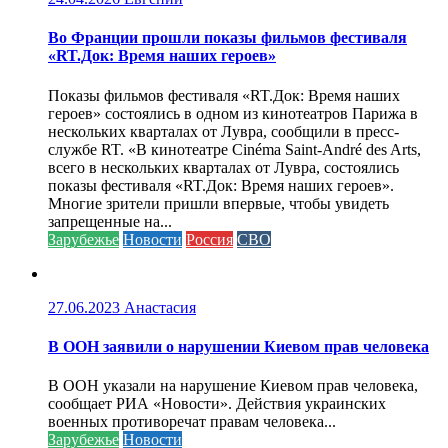
Во Франции прошли показы фильмов фестиваля
«RT.Док: Время наших героев»
Показы фильмов фестиваля «RT.Док: Время наших
героев» состоялись в одном из кинотеатров Парижа в
нескольких кварталах от Лувра, сообщили в пресс-
службе RT. «В кинотеатре Cinéma Saint-André des Arts,
всего в нескольких кварталах от Лувра, состоялись
показы фестиваля «RT.Док: Время наших героев».
Многие зрители пришли впервые, чтобы увидеть
запрещенные на...
Зарубежье
Новости
Россия
СВО
27.06.2023
Анастасия
В ООН заявили о нарушении Киевом прав человека
В ООН указали на нарушение Киевом прав человека,
сообщает РИА «Новости». Действия украинских
военных противоречат правам человека...
Зарубежье
Новости