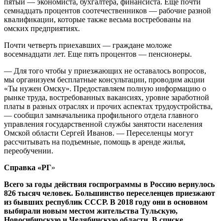
пятый — экономиста, бухгалтера, финансиста. Еще почти
семнадцать процентов соотечественников — рабочие разной
квалификации, которые также весьма востребованы на
омских предприятиях.
Почти четверть приехавших — граждане моложе
восемнадцати лет. Еще пять процентов — пенсионеры.
— Для того чтобы у приезжающих не оставалось вопросов,
мы организуем бесплатные консультации, проводим акции
«Ты нужен Омску». Предоставляем полную информацию о
рынке труда, востребованных вакансиях, уровне заработной
платы в разных отраслях и прочих аспектах трудоустройства,
— сообщил замначальника профильного отдела главного
управления государственной службы занятости населения
Омской области Сергей Иванов. — Переселенцы могут
рассчитывать на подъемные, помощь в аренде жилья,
переобучении.
Справка «РГ
»
Всего за годы действия госпрограммы в Россию вернулось
826 тысяч человек. Большинство переселенцев приезжают
из бывших республик СССР. В 2018 году они в основном
выбирали новым местом жительства Тульскую,
Новосибирскую и Челябинскую области. В списке