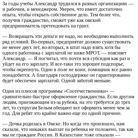
За годы учебы Александр трудился в разных организациях —
и рабочим, и менеджером. Уверен, что имеет достаточно
опыта, чтобы открыть собственное дело. Тем более что,
получив гражданство, сможет уже как омский
предприниматель претендовать на грант.
— Возвращать эти деньги не надо, но необходимо выполнить
ряд условий. Во-первых, предприятие должно существовать
не менее двух лет, во-вторых, в штат надо взять хотя бы
одного работника с зарплатой не ниже МРОТ, — поясняет
Александр. — Я посчитал, что почти вся субсидия как раз и
уйдет на его зарплату. И все-таки это хорошее подспорье,
чтобы окрепнуть. Один в поле не воин, помощник все равно
понадобится. А благодаря господдержке он гарантированно
будет обеспечен зарплатой. Одной заботой меньше.
Один из плюсов программы «Соотечественники» —
сравнительно быстрое оформление гражданства. Если другим
людям, приезжающим из-за рубежа, на это требуется до трех
лет, то супругам Белым обещают все оформить менее чем за
год. Для ребят это крайне важно еще по одной причине.
— Дочка родилась в Омске. Но когда это произошло, нам
сказали, что никаких выплат на ребенка не положено, так как
мы не граждане России. В Казахстане тоже отказали —