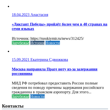
18.04.2023
Анастасия
«Диктант Победы» пройдёт более чем в 40 странах на
семи языках
Источник: https://russkiymir.ru/news/312425/
Зарубежье
История
Новости
15.09.2021
Екатерина Сдвижкова
Москва направила Праге ноту из-за задержания
россиянина
МИД РФ потребовал предоставить России полные
сведения по поводу причины задержания российского
гражданина в пражском аэропорту. Для этого...
Зарубежье
Новости
Контакты