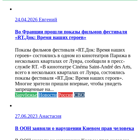
24.04.2026
Евгений
Во Франции прошли показы фильмов фестиваля
«RT.Док: Время наших героев»
Показы фильмов фестиваля «RT.Док: Время наших
героев» состоялись в одном из кинотеатров Парижа в
нескольких кварталах от Лувра, сообщили в пресс-
службе RT. «В кинотеатре Cinéma Saint-André des Arts,
всего в нескольких кварталах от Лувра, состоялись
показы фестиваля «RT.Док: Время наших героев».
Многие зрители пришли впервые, чтобы увидеть
запрещенные на...
Зарубежье
Новости
Россия
СВО
27.06.2023
Анастасия
В ООН заявили о нарушении Киевом прав человека