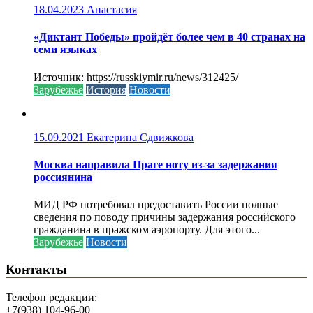
18.04.2023
Анастасия
«Диктант Победы» пройдёт более чем в 40 странах на
семи языках
Источник: https://russkiymir.ru/news/312425/
Зарубежье
История
Новости
15.09.2021
Екатерина Сдвижкова
Москва направила Праге ноту из-за задержания
россиянина
МИД РФ потребовал предоставить России полные
сведения по поводу причины задержания российского
гражданина в пражском аэропорту. Для этого...
Зарубежье
Новости
Контакты
Телефон редакции:
+7(938) 104-96-00