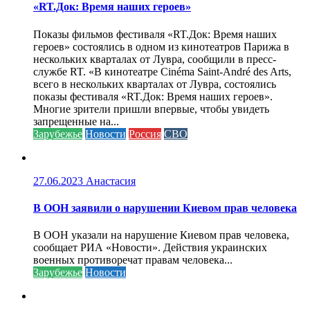
«RT.Док: Время наших героев»
Показы фильмов фестиваля «RT.Док: Время наших
героев» состоялись в одном из кинотеатров Парижа в
нескольких кварталах от Лувра, сообщили в пресс-
службе RT. «В кинотеатре Cinéma Saint-André des Arts,
всего в нескольких кварталах от Лувра, состоялись
показы фестиваля «RT.Док: Время наших героев».
Многие зрители пришли впервые, чтобы увидеть
запрещенные на...
Зарубежье
Новости
Россия
СВО
27.06.2023
Анастасия
В ООН заявили о нарушении Киевом прав человека
В ООН указали на нарушение Киевом прав человека,
сообщает РИА «Новости». Действия украинских
военных противоречат правам человека...
Зарубежье
Новости