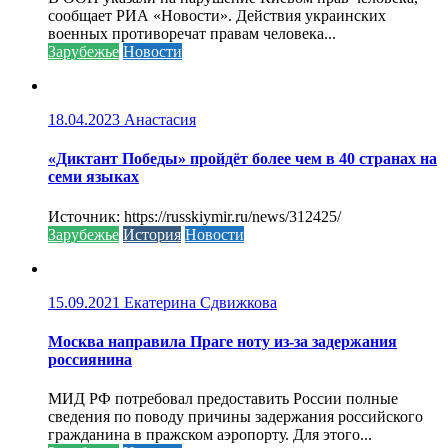
сообщает РИА «Новости». Действия украинских
военных противоречат правам человека...
Зарубежье
Новости
18.04.2023
Анастасия
«Диктант Победы» пройдёт более чем в 40 странах на
семи языках
Источник: https://russkiymir.ru/news/312425/
Зарубежье
История
Новости
15.09.2021
Екатерина Сдвижкова
Москва направила Праге ноту из-за задержания
россиянина
МИД РФ потребовал предоставить России полные
сведения по поводу причины задержания российского
гражданина в пражском аэропорту. Для этого...