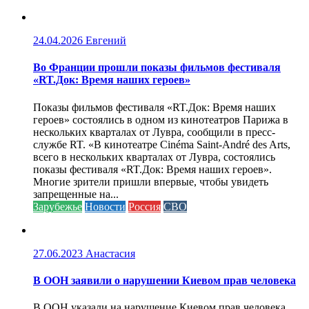
24.04.2026
Евгений
Во Франции прошли показы фильмов фестиваля
«RT.Док: Время наших героев»
Показы фильмов фестиваля «RT.Док: Время наших
героев» состоялись в одном из кинотеатров Парижа в
нескольких кварталах от Лувра, сообщили в пресс-
службе RT. «В кинотеатре Cinéma Saint-André des Arts,
всего в нескольких кварталах от Лувра, состоялись
показы фестиваля «RT.Док: Время наших героев».
Многие зрители пришли впервые, чтобы увидеть
запрещенные на...
Зарубежье
Новости
Россия
СВО
27.06.2023
Анастасия
В ООН заявили о нарушении Киевом прав человека
В ООН указали на нарушение Киевом прав человека,