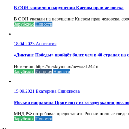
В ООН заявили о нарушении Киевом прав человека
В ООН указали на нарушение Киевом прав человека, соо
Зарубежье
Новости
18.04.2023
Анастасия
«Диктант Победы» пройдёт более чем в 40 странах на 
Источник: https://russkiymir.ru/news/312425/
Зарубежье
История
Новости
15.09.2021
Екатерина Сдвижкова
Москва направила Праге ноту из-за задержания росси
МИД РФ потребовал предоставить России полные сведени
Зарубежье
Новости