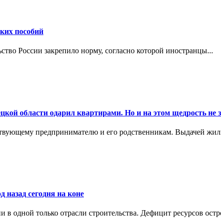
ских пособий
ьство России закрепило норму, согласно которой иностранцы...
цкой области одарил квартирами. Но и на этом щедрость не 
ствующему предпринимателю и его родственникам. Выдачей жил
д назад сегодня на коне
в одной только отрасли строительства. Дефицит ресурсов остр