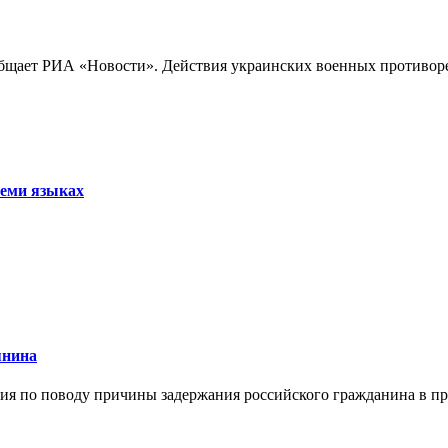
бщает РИА «Новости». Действия украинских военных противореч
семи языках
янина
я по поводу причины задержания российского гражданина в праж