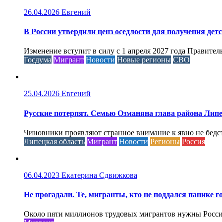
26.04.2026
Евгений
В России утвердили ценз оседлости для получения дет
Изменение вступит в силу с 1 апреля 2027 года Правител
Госдума
Мигрант
Новости
Новые регионы
СВО
25.04.2026
Евгений
Русские потерпят. Семью Озманяна глава района Липе
Чиновники проявляют странное внимание к явно не бед
Липецкая область
Мигрант
Новости
Регионы
Россия
06.04.2023
Екатерина Сдвижкова
Не прогадали. Те, мигранты, кто не поддался панике го
Около пяти миллионов трудовых мигрантов нужны России 