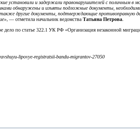
кие установили и задержали правонарушителей с поличным в мо
иками обнаружены и изъяты подложные документы, необходимые
также другие документы, подтверждающие противоправную дея
ие»
, — отметила начальник ведомства
Татьяна Петрова
.
 дело по статье 322.1 УК РФ «Организация незаконной миграци
yavshuyu-lipovye-registratsii-bandu-migrantov-27050