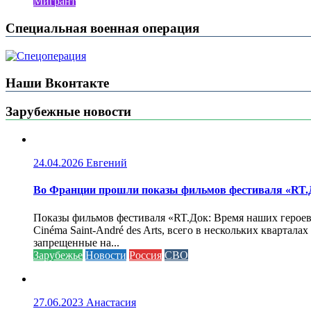
Мигрант
Специальная военная операция
Наши Вконтакте
Зарубежные новости
24.04.2026
Евгений
Во Франции прошли показы фильмов фестиваля «RT.Д
Показы фильмов фестиваля «RT.Док: Время наших героев»
Cinéma Saint-André des Arts, всего в нескольких кварта
запрещенные на...
Зарубежье
Новости
Россия
СВО
27.06.2023
Анастасия