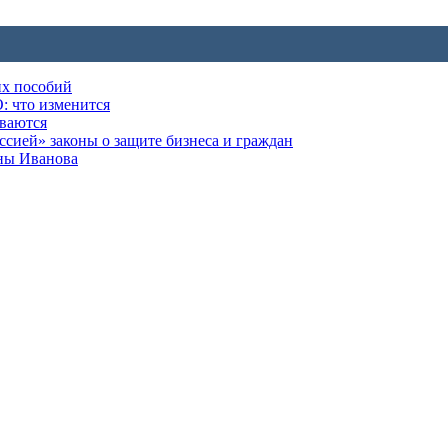
их пособий
: что изменится
ываются
ией» законы о защите бизнеса и граждан
оны Иванова