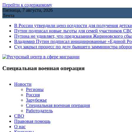
Перейти к содержимому
Пятница, 7 августа, 2026
Лента
В России утвердили ценз оседлости для получения детск
Путин подписал новые льготы для семей участников СВО
Путина не удивляет, что предсказания Жириновского сб
Владимир Путин подписал инициированные «Единой Росс
Cуд закрыл процесс по делу бывшего замминистра обор
Специальная военная операция
Новости
Регионы
Россия
Зарубежье
Специальная военная операция
Работодатель
СВО
Правовая помощь
О нас
Контакты