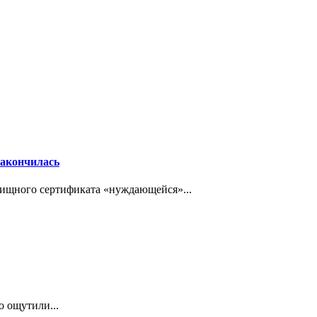
закончилась
ищного сертификата «нуждающейся»...
о ощутили...