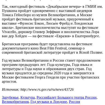
Так, ежегодный фестиваль «Декабрьские вечера» в ГМИИ им.
Пушкина пройдет одновременно с выставкой шедевров
Томаса Гейнсборо из музеев Великобритании, в Москве
пройдет фестиваль британской музыки, приуроченный к
выставке «Фрэнсис Бэкон, Люсьен Фрейд и Лондонская
школа». Британские виолончелисты выступят на фестивале
Vivacello, дирижер Оливер Зеффман и виолончелистка Лора
ван дер Хейден — на фестивале «Евразия» в Екатеринбурге.
Британская программа будет представлена на фестивале
документального кино Beat Film Festival, семинар о
современной британской литературе пройдет в Ясной Поляне.
Год музыки Великобритании и России станет продолжением
программ предыдущих лет: Года культуры, Года языка и
литературы и Года науки и образования двух стран. Год
музыки продлится до середины 2020 года и завершится в
Москве фестивалем Георга Генделя при участии британских
артистов.
Источник: http://www.rs.gov.ru/ru/news/43726
Зарубежье
,
Культура
,
Россия
Балет Большого театра России
,
Великобритания
,
Год музыки в Лондоне
,
Россия