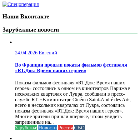
Наши Вконтакте
Зарубежные новости
24.04.2026
Евгений
Во Франции прошли показы фильмов фестиваля
«RT.Док: Время наших героев»
Показы фильмов фестиваля «RT.Док: Время наших
героев» состоялись в одном из кинотеатров Парижа в
нескольких кварталах от Лувра, сообщили в пресс-
службе RT. «В кинотеатре Cinéma Saint-André des Arts,
всего в нескольких кварталах от Лувра, состоялись
показы фестиваля «RT.Док: Время наших героев».
Многие зрители пришли впервые, чтобы увидеть
запрещенные на...
Зарубежье
Новости
Россия
СВО