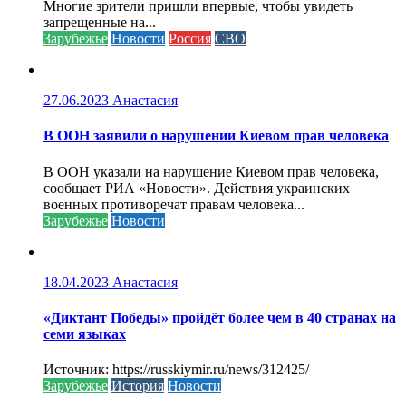
Многие зрители пришли впервые, чтобы увидеть
запрещенные на...
Зарубежье
Новости
Россия
СВО
27.06.2023
Анастасия
В ООН заявили о нарушении Киевом прав человека
В ООН указали на нарушение Киевом прав человека,
сообщает РИА «Новости». Действия украинских
военных противоречат правам человека...
Зарубежье
Новости
18.04.2023
Анастасия
«Диктант Победы» пройдёт более чем в 40 странах на
семи языках
Источник: https://russkiymir.ru/news/312425/
Зарубежье
История
Новости