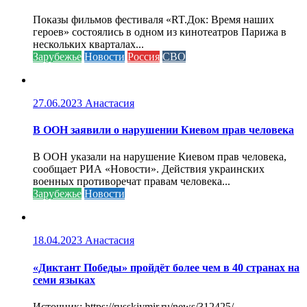
Показы фильмов фестиваля «RT.Док: Время наших
героев» состоялись в одном из кинотеатров Парижа в
нескольких кварталах...
Зарубежье
Новости
Россия
СВО
27.06.2023
Анастасия
В ООН заявили о нарушении Киевом прав человека
В ООН указали на нарушение Киевом прав человека,
сообщает РИА «Новости». Действия украинских
военных противоречат правам человека...
Зарубежье
Новости
18.04.2023
Анастасия
«Диктант Победы» пройдёт более чем в 40 странах на
семи языках
Источник: https://russkiymir.ru/news/312425/