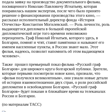
подала заявку на производство документального фильма,
посвященного Николаю Павловичу Игнатьеву, которая
понравилась нашим экспертам, после чего было принято
решение о финансировании производства этого кино, —
рассказал исполнительный директор фонда «История
Отечества» Константин Могилевский. — Роль личности, роль
выдающегося дипломата в большой европейской
дипломатической игре того времени невозможно
переоценить. Граф Николай Игнатьев, которого здесь, в
Болгарии, помнят и чтят, ставят памятники и называют его
именем населенные пункты, в России знают мало. Этот
фильм, надеюсь, позволит напомнить об этом выдающемся
человеке».
Также прошел премьерный показ фильма «Русский граф
Болгаров» для широкого круга болгарской публики. Зрители,
которые первыми посмотрели новое кино, признали, что
«фильм получился великолепным», они узнали новые детали
об истории взаимоотношении двух стран, о роли российской
дипломатии в освобождении Болгарии. «Русский граф
Болгаров» будет показан в ближайшее время на телеканалах
России и Болгарии.
(по материалам ТАСС)