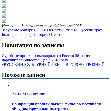
Источник: http://www.rs.gov.ru/%20/news/42925
Зарубежье
Болгария
,
РКИЦ в Софии
,
фильм "Русский граф
Болгаров"
,
Фонд «История Отечества»
Навигация по записям
Судебные приставы выдворили из России 38 тысяч
нарушителей-иностранцев в 2018 году
«РУССКИЙ КУЛЬТУРНЫЙ ЦЕНТР В ГОРОДЕ ГРОЗНЫЙ»
Похожие записи
24.04.2026
Евгений
Во Франции прошли показы фильмов фестиваля
«RT.Док: Время наших героев»