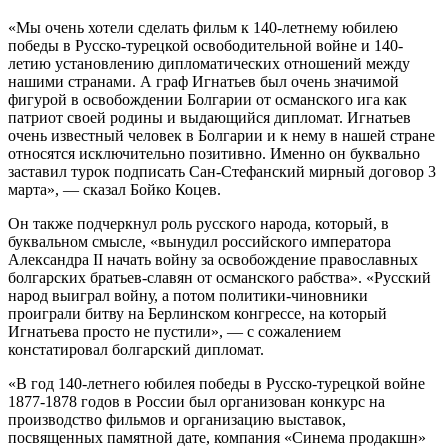
«Мы очень хотели сделать фильм к 140-летнему юбилею
победы в Русско-турецкой освободительной войне и 140-
летию установлению дипломатических отношений между
нашими странами. А граф Игнатьев был очень значимой
фигурой в освобождении Болгарии от османского ига как
патриот своей родины и выдающийся дипломат. Игнатьев
очень известный человек в Болгарии и к нему в нашей стране
относятся исключительно позитивно. Именно он буквально
заставил турок подписать Сан-Стефанский мирный договор 3
марта», — сказал Бойко Коцев.
Он также подчеркнул роль русского народа, который, в
буквальном смысле, «вынудил российского императора
Александра II начать войну за освобождение православных
болгарских братьев-славян от османского рабства». «Русский
народ выиграл войну, а потом политики-чиновники
проиграли битву на Берлинском конгрессе, на который
Игнатьева просто не пустили», — с сожалением
констатировал болгарский дипломат.
«В год 140-летнего юбилея победы в Русско-турецкой войне
1877-1878 годов в России был организован конкурс на
производство фильмов и организацию выставок,
посвященных памятной дате, компания «Синема продакшн»