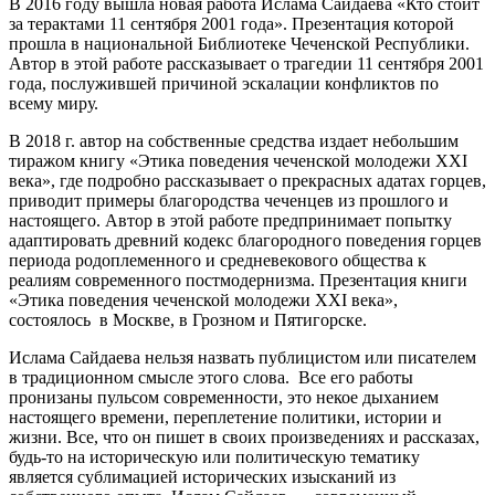
В 2016 году вышла новая работа Ислама Сайдаева «Кто стоит
за терактами 11 сентября 2001 года». Презентация которой
прошла в национальной Библиотеке Чеченской Республики.
Автор в этой работе рассказывает о трагедии 11 сентября 2001
года, послужившей причиной эскалации конфликтов по
всему миру.
В 2018 г. автор на собственные средства издает небольшим
тиражом книгу «Этика поведения чеченской молодежи XXI
века», где подробно рассказывает о прекрасных адатах горцев,
приводит примеры благородства чеченцев из прошлого и
настоящего. Автор в этой работе предпринимает попытку
адаптировать древний кодекс благородного поведения горцев
периода родоплеменного и средневекового общества к
реалиям современного постмодернизма. Презентация книги
«Этика поведения чеченской молодежи XXI века»,
состоялось в Москве, в Грозном и Пятигорске.
Ислама Сайдаева нельзя назвать публицистом или писателем
в традиционном смысле этого слова. Все его работы
пронизаны пульсом современности, это некое дыханием
настоящего времени, переплетение политики, истории и
жизни. Все, что он пишет в своих произведениях и рассказах,
будь-то на историческую или политическую тематику
является сублимацией исторических изысканий из