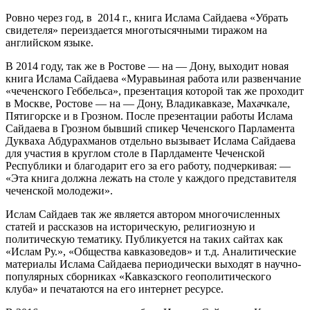
Ровно через год, в 2014 г., книга Ислама Сайдаева «Убрать
свидетеля» переиздается многотысячными тиражом на
английском языке.
В 2014 году, так же в Ростове — на — Дону, выходит новая
книга Ислама Сайдаева «Муравьиная работа или развенчание
«чеченского Геббельса», презентация которой так же проходит
в Москве, Ростове — на — Дону, Владикавказе, Махачкале,
Пятигорске и в Грозном. После презентации работы Ислама
Сайдаева в Грозном бывший спикер Чеченского Парламента
Дукваха Абдурахманов отдельно вызывает Ислама Сайдаева
для участия в круглом столе в Парлдаменте Чеченской
Республики и благодарит его за его работу, подчеркивая: —
«Эта книга должна лежать на столе у каждого представителя
чеченской молодежи».
Ислам Сайдаев так же является автором многочисленных
статей и рассказов на историческую, религиозную и
политическую тематику. Публикуется на таких сайтах как
«Ислам Ру.», «Общества кавказоведов» и т.д. Аналитические
материалы Ислама Сайдаева периодически выходят в научно-
популярных сборниках «Кавказского геополитического
клуба» и печатаются на его интернет ресурсе.