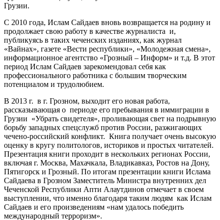
Грузии.
С 2010 года, Ислам Сайдаев вновь возвращается на родину и
продолжает свою работу в качестве журналиста и,
публикуясь в таких чеченских изданиях, как журнал
«Вайнах», газете «Вести республики», «Молодежная смена»,
информационное агентство «Грозный – Информ» и т.д. В этот
период Ислам Сайдаев зарекомендовал себя как
профессионального работника с большим творческим
потенциалом и трудолюбием.
В 2013 г. в г. Грозном, выходит его новая работа,
рассказывающая о периоде его пребывания в иммиграции в
Грузии «Убрать свидетеля», проливающая свет на подрывную
борьбу западных спецслужб против России, разжигающих
чечено-российский конфликт. Книга получает очень высокую
оценку в кругу политологов, историков и простых читателей.
Презентация книги проходит в нескольких регионах России,
включая г. Москва, Махачкала, Владикавказ, Ростов на Дону,
Пятигорск и Грозный. По итогам презентации книги Ислама
Сайдаева в Грозном Заместитель Министра внутренних дел
Чеченской Республики Апти Алаутдинов отмечает в своем
выступлении, что именно благодаря таким людям как Ислам
Сайдаев и его произведениям «нам удалось победить
международный терроризм».