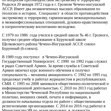
Родился 20 января 1972 года в г. Грозном Чечено-ингушской
АССР, Имеет два незаконченных высших образования по
теологии и истории. Специалист в области противодействия
экстремизму и терроризму, гармонизации межнациональных
и межконфессиональных отношений, духовно-нравственному
и патриотическому воспитанию молодежи.
С 1979 по 1986 года учился в средней школе № 46 г. Грозного,
получил среднее образование в Бурунской школе
Щелковского района Чечено-Ингушской АССР, совхоз
Бурунный (6-совхоз).
В 1989 году поступил в Чечено-Ингушский
Государственный Университет. С 1990 по 1992 годы служил
в рядах Советской Армии. За время службы в Советской
Армии окончил курс военного обучения и получил
специальность – механика авиационного. С 1992 по 1995 год
продолжал учебу и работал журналистом в республиканских
СМИ. С 1995 по 2008 занимался общественно-политической и
информационной деятельностью. С 2010 по 2013 год работал
в Министерстве Чеченской Республике по национальной
политике, внешних связей, печати и информации, в
должности начальника отдела по работе с общественными и
религиозными организациями. С 2014 по 2016 год работал в
Министерстве ЧР по делам молодежи, в должности