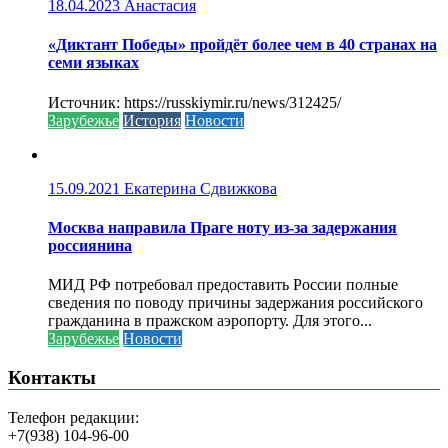
18.04.2023
Анастасия
«Диктант Победы» пройдёт более чем в 40 странах на
семи языках
Источник: https://russkiymir.ru/news/312425/
Зарубежье
История
Новости
15.09.2021
Екатерина Сдвижкова
Москва направила Праге ноту из-за задержания
россиянина
МИД РФ потребовал предоставить России полные
сведения по поводу причины задержания российского
гражданина в пражском аэропорту. Для этого...
Зарубежье
Новости
Контакты
Телефон редакции:
+7(938) 104-96-00