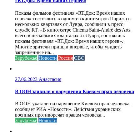
«RT.Док: Время наших героев»
Показы фильмов фестиваля «RT.Док: Время наших
героев» состоялись в одном из кинотеатров Парижа в
нескольких кварталах от Лувра, сообщили в пресс-
службе RT. «В кинотеатре Cinéma Saint-André des Arts,
всего в нескольких кварталах от Лувра, состоялись
показы фестиваля «RT.Док: Время наших героев».
Многие зрители пришли впервые, чтобы увидеть
запрещенные на...
Зарубежье
Новости
Россия
СВО
27.06.2023
Анастасия
В ООН заявили о нарушении Киевом прав человека
В ООН указали на нарушение Киевом прав человека,
сообщает РИА «Новости». Действия украинских
военных противоречат правам человека...
Зарубежье
Новости