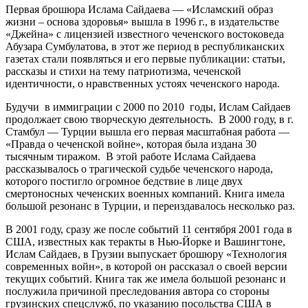
Первая брошюра Ислама Сайдаева — «Исламский образ
жизни – основа здоровья» вышла в 1996 г., в издательстве
«Джейна» с лицензией известного чеченского востоковеда
Абузара Сумбулатова, в этот же период в республиканских
газетах стали появляться и его первые публикации: статьи,
рассказы и стихи на тему патриотизма, чеченской
идентичности, о нравственных устоях чеченского народа.
Будучи в иммиграции с 2000 по 2010 годы, Ислам Сайдаев
продолжает свою творческую деятельность. В 2000 году, в г.
Стамбул — Турции вышла его первая масштабная работа —
«Правда о чеченской войне», которая была издана 30
тысячным тиражом. В этой работе Ислама Сайдаева
рассказывалось о трагической судьбе чеченского народа,
которого постигло огромное бедствие в лице двух
смертоносных чеченских военных компаний. Книга имела
большой резонанс в Турции, и переиздавалось несколько раз.
В 2001 году, сразу же после событий 11 сентября 2001 года в
США, известных как теракты в Нью-Йорке и Вашингтоне,
Ислам Сайдаев, в Грузии выпускает брошюру «Технология
современных войн», в которой он рассказал о своей версии
текущих событий. Книга так же имела большой резонанс и
послужила причиной преследования автора со стороны
грузинских спецслужб, по указанию посольства США в