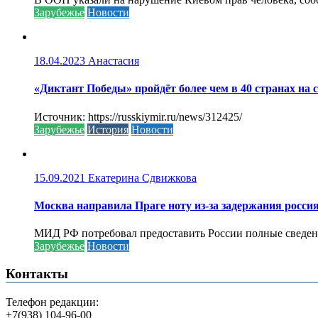
Зарубежье
Новости
18.04.2023
Анастасия
«Диктант Победы» пройдёт более чем в 40 странах на 
Источник: https://russkiymir.ru/news/312425/
Зарубежье
История
Новости
15.09.2021
Екатерина Сдвижкова
Москва направила Праге ноту из-за задержания росси
МИД РФ потребовал предоставить России полные сведени
Зарубежье
Новости
Контакты
Телефон редакции:
+7(938) 104-96-00