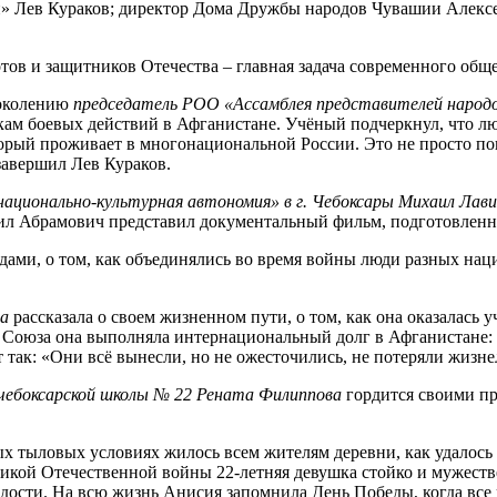
» Лев Кураков; директор Дома Дружбы народов Чувашии Алексе
ов и защитников Отечества – главная задача современного обще
поколению
председатель РОО «Ассамблея представителей народ
ам боевых действий в Афганистане. Учёный подчеркнул, что лю
торый проживает в многонациональной России. Это не просто поп
завершил Лев Кураков.
национально-культурная автономия» в г. Чебоксары Михаил Лав
аил Абрамович представил документальный фильм, подготовлен
ами, о том, как объединялись во время войны люди разных нац
ва
рассказала о своем жизненном пути, о том, как она оказалась 
о Союза она выполняла интернациональный долг в Афганистане:
 так: «Они всё вынесли, но не ожесточились, не потеряли жизне
чебоксарской школы № 22 Рената Филиппова
гордится своими пр
х тыловых условиях жилось всем жителям деревни, как удалось 
икой Отечественной войны 22-летняя девушка стойко и мужестве
одости. На всю жизнь Анисия запомнила День Победы, когда все