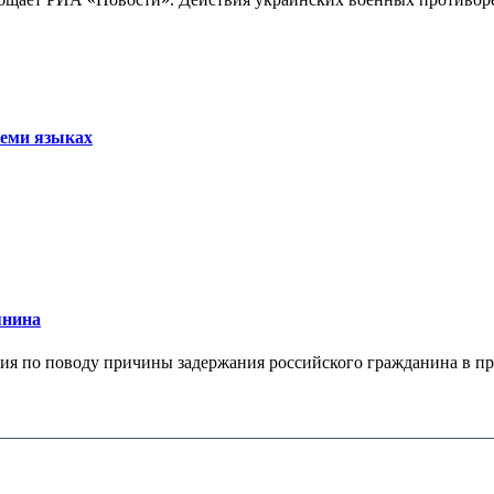
семи языках
янина
я по поводу причины задержания российского гражданина в праж