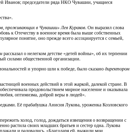
й Иванов; председатели ряда НКО Чувашии, учащиеся
ства».
ов, проживающих в Чувашии» Лев Кураков
. Он выразил слова
бовь к Отечеству в военное время была выше собственных
улярное понятие, оно прежде всего ассоциируется с семьей,
ин
рассказал о нелегком детстве «детей войны», об их терпении
ный силами общественной организации.
иональностей и упорно шли к победе, было сказано
директором
участницей военных действий в этой жаркой, далекой стране. В
 обеспечивала продовольствием мирное население и оказывала
любия, оптимизма, доброй веры в людей».
едками. Её прабабушка Анисия Лукова, уроженка Козловского
пережить холод, голод, дождаться извещения о возвращении с
нно растила своих младших братьев и сестер одна. Лукова
 плакали и радовались. «Благодаря ей, выжили мои