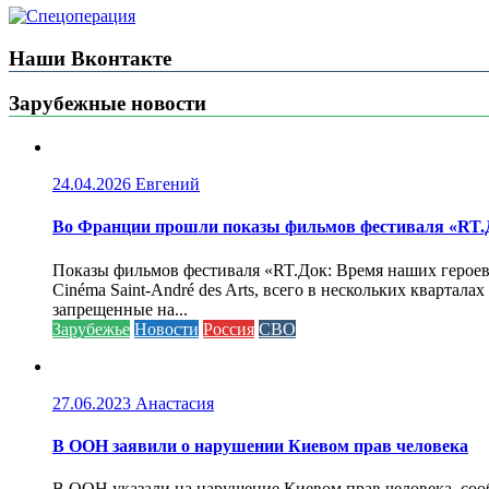
Наши Вконтакте
Зарубежные новости
24.04.2026
Евгений
Во Франции прошли показы фильмов фестиваля «RT.Д
Показы фильмов фестиваля «RT.Док: Время наших героев»
Cinéma Saint-André des Arts, всего в нескольких кварта
запрещенные на...
Зарубежье
Новости
Россия
СВО
27.06.2023
Анастасия
В ООН заявили о нарушении Киевом прав человека
В ООН указали на нарушение Киевом прав человека, соо