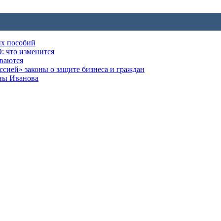
их пособий
: что изменится
ываются
ией» законы о защите бизнеса и граждан
оны Иванова