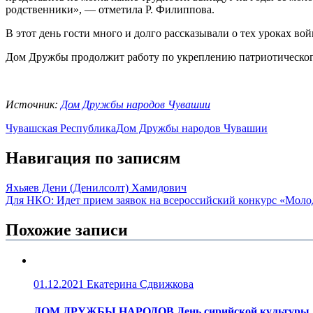
родственники», — отметила Р. Филиппова.
В этот день гости много и долго рассказывали о тех уроках в
Дом Дружбы продолжит работу по укреплению патриотического
Источник:
Дом Дружбы народов Чувашии
Чувашская Республика
Дом Дружбы народов Чувашии
Навигация по записям
Яхьяев Дени (Денилсолт) Хамидович
Для НКО: Идет прием заявок на всероссийский конкурс «Мол
Похожие записи
01.12.2021
Екатерина Сдвижкова
ДОМ ДРУЖБЫ НАРОДОВ День сирийской культуры