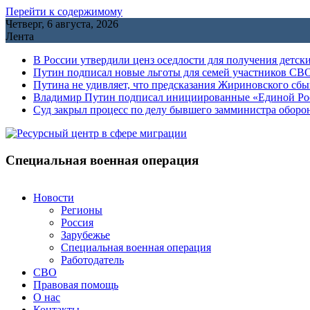
Перейти к содержимому
Четверг, 6 августа, 2026
Лента
В России утвердили ценз оседлости для получения детск
Путин подписал новые льготы для семей участников СВО
Путина не удивляет, что предсказания Жириновского сб
Владимир Путин подписал инициированные «Единой Росс
Cуд закрыл процесс по делу бывшего замминистра обор
Специальная военная операция
Новости
Регионы
Россия
Зарубежье
Специальная военная операция
Работодатель
СВО
Правовая помощь
О нас
Контакты