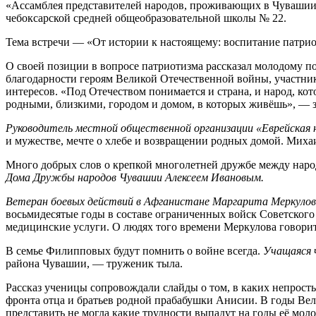
«Ассамблея представителей народов, проживающих в Чувашии
чебоксарской средней общеобразовательной школы № 22.
Тема встречи — «От истории к настоящему: воспитание патриот
О своей позиции в вопросе патриотизма рассказал молодому 
благодарности героям Великой Отечественной войны, участник
интересов. «Под Отечеством понимается и страна, и народ, ко
родными, близкими, городом и домом, в которых живёшь», — 
Руководитель местной общественной организации «Еврейская 
и мужестве, мечте о хлебе и возвращении родных домой. Мих
Много добрых слов о крепкой многолетней дружбе между народ
Дома Дружбы народов Чувашии Алексеем Ивановым.
Ветеран боевых действий в Афганистане Маргарита Меркуло
восьмидесятые годы в составе ограниченных войск Советског
медицинские услуги. О людях того времени Меркулова говорит
В семье Филипповых будут помнить о войне всегда.
Учащаяся 
района Чувашии, — труженик тыла.
Рассказ ученицы сопровождали слайды о том, в каких непросты
фронта отца и братьев родной прабабушки Анисии. В годы Вел
представить не могла какие трудности выпадут на годы её мол