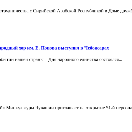
отрудничества с Сирийской Арабской Республикой в Доме дружб
ародный хор им. Е. Попова выступил в Чебоксарах
обытий нашей страны – Дня народного единства состоялся...
» Минкультуры Чувашии приглашает на открытие 51-й персонал