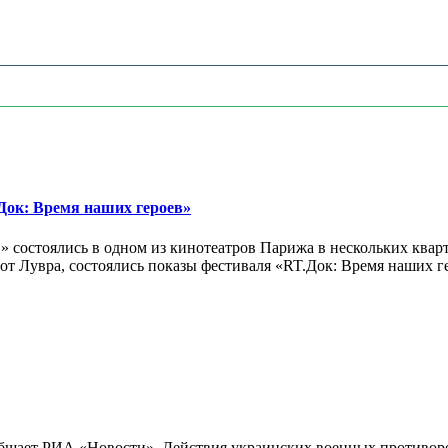
ок: Время наших героев»
 состоялись в одном из кинотеатров Парижа в нескольких кварт
лах от Лувра, состоялись показы фестиваля «RT.Док: Время наших
бщает РИА «Новости». Действия украинских военных противореч