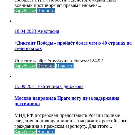
военных противоречат правам человека...
Зарубежье
Новости
18.04.2023
Анастасия
«Диктант Победы» пройдёт более чем в 40 странах на
семи языках
Источник: https://russkiymir.ru/news/312425/
Зарубежье
История
Новости
15.09.2021
Екатерина Сдвижкова
Москва направила Праге ноту из-за задержания
россиянина
МИД РФ потребовал предоставить России полные
сведения по поводу причины задержания российского
гражданина в пражском аэропорту. Для этого...
Зарубежье
Новости