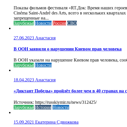
Показы фильмов фестиваля «RT.Док: Время наших героев»
Cinéma Saint-André des Arts, всего в нескольких кварта
запрещенные на...
Зарубежье
Новости
Россия
СВО
27.06.2023
Анастасия
В ООН заявили о нарушении Киевом прав человека
В ООН указали на нарушение Киевом прав человека, соо
Зарубежье
Новости
18.04.2023
Анастасия
«Диктант Победы» пройдёт более чем в 40 странах на 
Источник: https://russkiymir.ru/news/312425/
Зарубежье
История
Новости
15.09.2021
Екатерина Сдвижкова