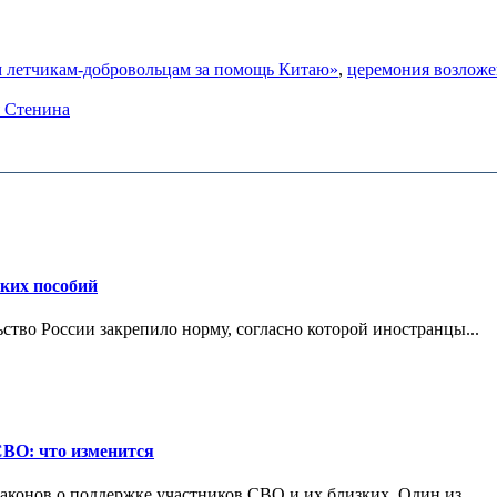
м летчикам-добровольцам за помощь Китаю»
,
церемония возложен
я Стенина
ских пособий
ьство России закрепило норму, согласно которой иностранцы...
СВО: что изменится
конов о поддержке участников СВО и их близких. Один из...