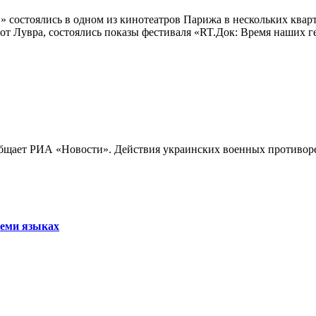
 состоялись в одном из кинотеатров Парижа в нескольких кварт
лах от Лувра, состоялись показы фестиваля «RT.Док: Время наших
бщает РИА «Новости». Действия украинских военных противореч
семи языках