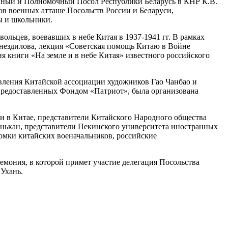
йный и Полномочный Посол Республики Беларусь в КНР К.В.
ов военных атташе Посольств России и Беларуси,
ы и школьники.
льцев, воевавших в небе Китая в 1937-1941 гг. В рамках
нездилова, лекция «Советская помощь Китаю в Войне
я книги «На земле и в небе Китая» известного российского
вления Китайской ассоциации художников Гао Чанбао и
 предоставленных Фондом «Патриот», была организована
и в Китае, представители Китайского Народного общества
нькан, представители Пекинского университета иностранных
омки китайских военачальников, российские
емония, в которой примет участие делегация Посольства
 Ухань.