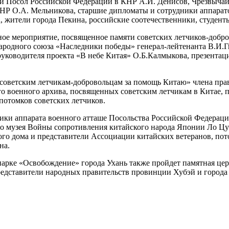
й Посол Российской Федерации в КНР А.И. Денисов, Чрезвыча
КНР О.А. Мельникова, старшие дипломаты и сотрудники аппарат
 жители города Пекина, российские соотечественники, студент
е мероприятие, посвященное памяти советских летчиков-доброво
ародного союза «Наследники победы» генерал-лейтенанта В.И.Г
уководителя проекта «В небе Китая» О.Б.Калмыкова, презентаци
советским летчикам-добровольцам за помощь Китаю» члена пра
го военного архива, посвященных советским летчикам в Китае,
потомков советских летчиков.
ики аппарата военного атташе Посольства Российской Федераци
го музея Войны сопротивления китайского народа Японии Ло Цу
го дома и представители Ассоциации китайских ветеранов, пот
на.
парке «Освобождение» города Ухань также пройдет памятная цер
представители народных правительств провинции Хубэй и города