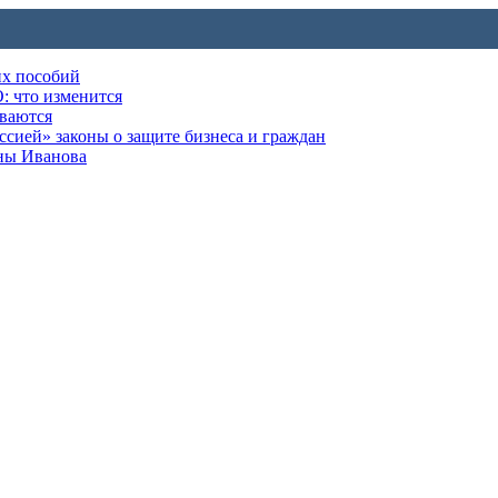
их пособий
: что изменится
ываются
ией» законы о защите бизнеса и граждан
оны Иванова