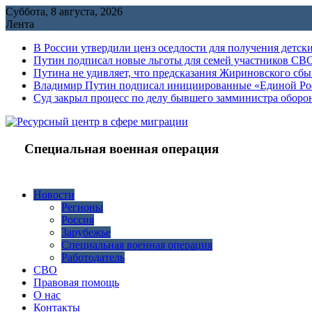
Перейти
Суббота, 8 августа, 2026
к
Лента
содержимому
В России утвердили ценз оседлости для получения детск
Путин подписал новые льготы для семей участников СВО
Путина не удивляет, что предсказания Жириновского сб
Владимир Путин подписал инициированные «Единой Росс
Cуд закрыл процесс по делу бывшего замминистра обор
Специальная военная операция
Новости
Регионы
Россия
Зарубежье
Специальная военная операция
Работодатель
СВО
Правовая помощь
О нас
Контакты