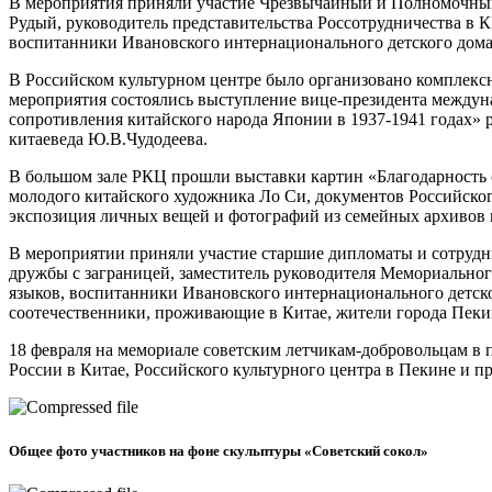
В мероприятия приняли участие Чрезвычайный и Полномочны
Рудый, руководитель представительства Россотрудничества в 
воспитанники Ивановского интернационального детского дома,
В Российском культурном центре было организовано комплексно
мероприятия состоялись выступление вице-президента междун
сопротивления китайского народа Японии в 1937-1941 годах» р
китаеведа Ю.В.Чудодеева.
В большом зале РКЦ прошли выставки картин «Благодарность 
молодого китайского художника Ло Си, документов Российско
экспозиция личных вещей и фотографий из семейных архивов 
В мероприятии приняли участие старшие дипломаты и сотрудн
дружбы с заграницей, заместитель руководителя Мемориально
языков, воспитанники Ивановского интернационального детско
соотечественники, проживающие в Китае, жители города Пеки
18 февраля на мемориале советским летчикам-добровольцам в 
России в Китае, Российского культурного центра в Пекине и 
Общее фото участников на фоне скульптуры «Советский сокол»