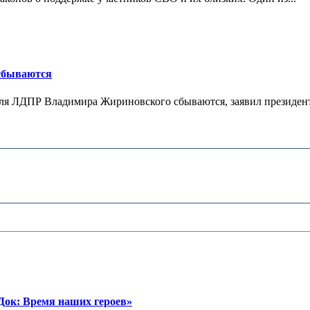
 сбываются
теля ЛДПР Владимира Жириновского сбываются, заявил президент
ок: Время наших героев»