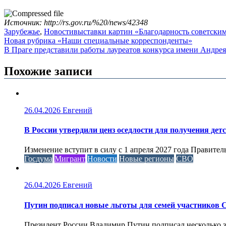
Источник: http://rs.gov.ru/%20/news/42348
Зарубежье
,
Новости
выставки картин «Благодарность советски
Навигация
Новая рубрика «Наши специальные корреспонденты»
В Праге представили работы лауреатов конкурса имени Андре
по
записям
Похожие записи
26.04.2026
Евгений
В России утвердили ценз оседлости для получения дет
Изменение вступит в силу с 1 апреля 2027 года Правител
Госдума
Мигрант
Новости
Новые регионы
СВО
26.04.2026
Евгений
Путин подписал новые льготы для семей участников 
Президент России Владимир Путин подписал несколько за