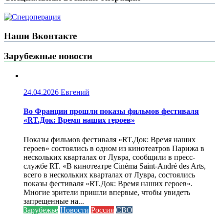
Наши Вконтакте
Зарубежные новости
24.04.2026
Евгений
Во Франции прошли показы фильмов фестиваля
«RT.Док: Время наших героев»
Показы фильмов фестиваля «RT.Док: Время наших
героев» состоялись в одном из кинотеатров Парижа в
нескольких кварталах от Лувра, сообщили в пресс-
службе RT. «В кинотеатре Cinéma Saint-André des Arts,
всего в нескольких кварталах от Лувра, состоялись
показы фестиваля «RT.Док: Время наших героев».
Многие зрители пришли впервые, чтобы увидеть
запрещенные на...
Зарубежье
Новости
Россия
СВО