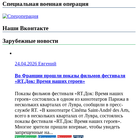
Специальная военная операция
Наши Вконтакте
Зарубежные новости
24.04.2026
Евгений
Во Франции прошли показы фильмов фестиваля
«RT.Док: Время наших героев»
Показы фильмов фестиваля «RT.Док: Время наших
героев» состоялись в одном из кинотеатров Парижа в
нескольких кварталах от Лувра, сообщили в пресс-
службе RT. «В кинотеатре Cinéma Saint-André des Arts,
всего в нескольких кварталах от Лувра, состоялись
показы фестиваля «RT.Док: Время наших героев».
Многие зрители пришли впервые, чтобы увидеть
запрещенные на...
Зарубежье
Новости
Россия
СВО