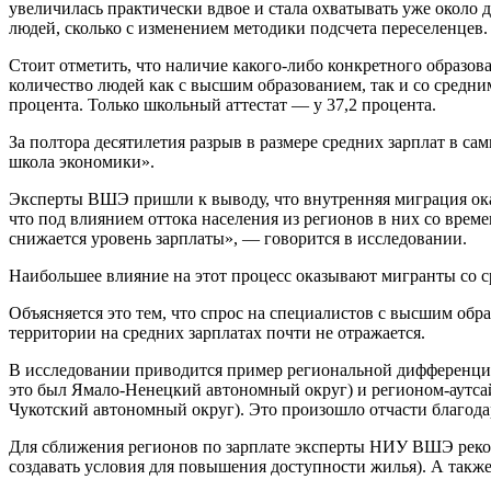
увеличилась практически вдвое и стала охватывать уже около 
людей, сколько с изменением методики подсчета переселенцев.
Стоит отметить, что наличие какого-либо конкретного образов
количество людей как с высшим образованием, так и со средни
процента. Только школьный аттестат — у 37,2 процента.
За полтора десятилетия разрыв в размере средних зарплат в 
школа экономики».
Эксперты ВШЭ пришли к выводу, что внутренняя миграция оказ
что под влиянием оттока населения из регионов в них со врем
снижается уровень зарплаты», — говорится в исследовании.
Наибольшее влияние на этот процесс оказывают мигранты со 
Объясняется это тем, что спрос на специалистов с высшим обра
территории на средних зарплатах почти не отражается.
В исследовании приводится пример региональной дифференциац
это был Ямало-Ненецкий автономный округ) и регионом-аутсайде
Чукотский автономный округ). Это произошло отчасти благод
Для сближения регионов по зарплате эксперты НИУ ВШЭ реком
создавать условия для повышения доступности жилья). А также