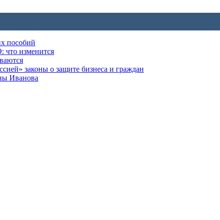
их пособий
: что изменится
ываются
ией» законы о защите бизнеса и граждан
оны Иванова