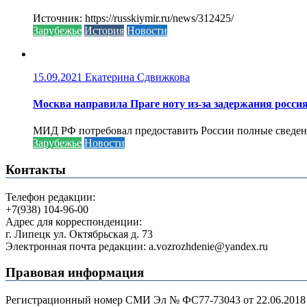
Источник: https://russkiymir.ru/news/312425/
Зарубежье
История
Новости
15.09.2021
Екатерина Сдвижкова
Москва направила Праге ноту из-за задержания росси
МИД РФ потребовал предоставить России полные сведени
Зарубежье
Новости
Контакты
Телефон редакции:
+7(938) 104-96-00
Адрес для корреспонденции:
г. Липецк ул. Октябрьская д. 73
Электронная почта редакции: a.vozrozhdenie@yandex.ru
Правовая информация
Регистрационный номер СМИ Эл № ФС77-73043 от 22.06.2018 г