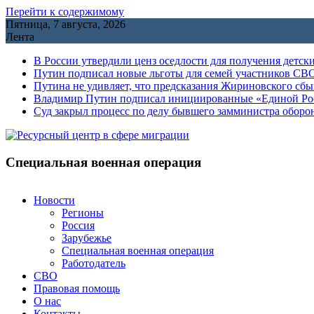
Перейти к содержимому
Пятница, 7 августа, 2026
Лента
В России утвердили ценз оседлости для получения детск
Путин подписал новые льготы для семей участников СВО
Путина не удивляет, что предсказания Жириновского сб
Владимир Путин подписал инициированные «Единой Росс
Cуд закрыл процесс по делу бывшего замминистра обор
Специальная военная операция
Новости
Регионы
Россия
Зарубежье
Специальная военная операция
Работодатель
СВО
Правовая помощь
О нас
Контакты