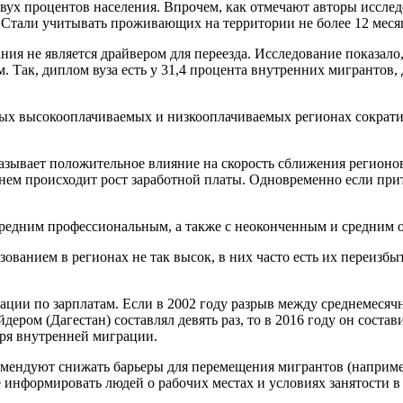
двух процентов населения. Впрочем, как отмечают авторы исслед
 Стали учитывать проживающих на территории не более 12 месяце
ания не является драйвером для переезда. Исследование показал
м. Так, диплом вуза есть у 31,4 процента внутренних мигрантов
самых высокооплачиваемых и низкооплачиваемых регионах сокра
ывает положительное влияние на скорость сближения регионов Р
енем происходит рост заработной платы. Одновременно если прит
средним профессиональным, а также с неоконченным и средним 
зованием в регионах не так высок, в них часто есть их переизбы
ии по зарплатам. Если в 2002 году разрыв между среднемесячн
ром (Дагестан) составлял девять раз, то в 2016 году он состави
аря внутренней миграции.
ендуют снижать барьеры для перемещения мигрантов (например
 информировать людей о рабочих местах и условиях занятости в