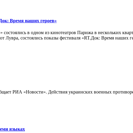
ок: Время наших героев»
 состоялись в одном из кинотеатров Парижа в нескольких кварт
лах от Лувра, состоялись показы фестиваля «RT.Док: Время наших
бщает РИА «Новости». Действия украинских военных противореч
семи языках