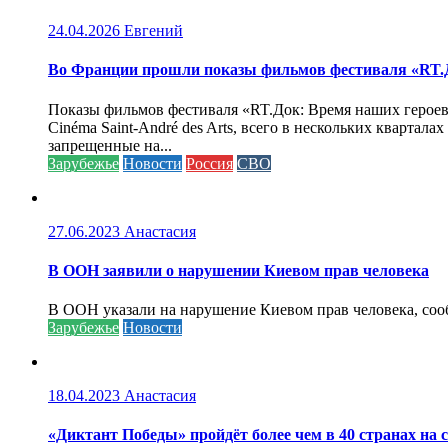
24.04.2026
Евгений
Во Франции прошли показы фильмов фестиваля «RT.Д
Показы фильмов фестиваля «RT.Док: Время наших героев»
Cinéma Saint-André des Arts, всего в нескольких кварта
запрещенные на...
Зарубежье
Новости
Россия
СВО
27.06.2023
Анастасия
В ООН заявили о нарушении Киевом прав человека
В ООН указали на нарушение Киевом прав человека, соо
Зарубежье
Новости
18.04.2023
Анастасия
«Диктант Победы» пройдёт более чем в 40 странах на 