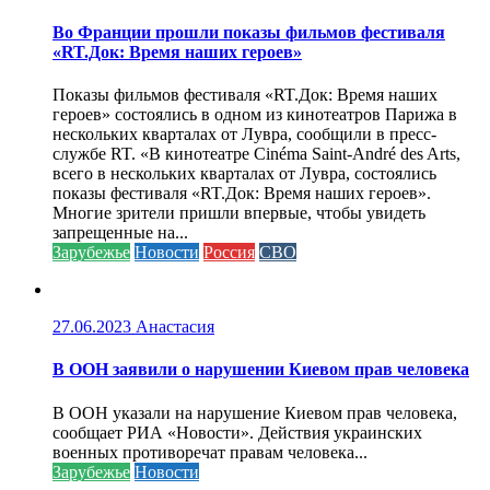
Во Франции прошли показы фильмов фестиваля
«RT.Док: Время наших героев»
Показы фильмов фестиваля «RT.Док: Время наших
героев» состоялись в одном из кинотеатров Парижа в
нескольких кварталах от Лувра, сообщили в пресс-
службе RT. «В кинотеатре Cinéma Saint-André des Arts,
всего в нескольких кварталах от Лувра, состоялись
показы фестиваля «RT.Док: Время наших героев».
Многие зрители пришли впервые, чтобы увидеть
запрещенные на...
Зарубежье
Новости
Россия
СВО
27.06.2023
Анастасия
В ООН заявили о нарушении Киевом прав человека
В ООН указали на нарушение Киевом прав человека,
сообщает РИА «Новости». Действия украинских
военных противоречат правам человека...
Зарубежье
Новости