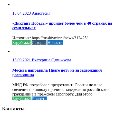
18.04.2023
Анастасия
«Диктант Победы» пройдёт более чем в 40 странах на
семи языках
Источник: https://russkiymir.ru/news/312425/
Зарубежье
История
Новости
15.09.2021
Екатерина Сдвижкова
Москва направила Праге ноту из-за задержания
россиянина
МИД РФ потребовал предоставить России полные
сведения по поводу причины задержания российского
гражданина в пражском аэропорту. Для этого...
Зарубежье
Новости
Контакты