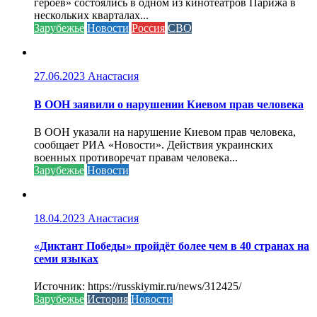
героев» состоялись в одном из кинотеатров Парижа в
нескольких кварталах...
Зарубежье
Новости
Россия
СВО
27.06.2023
Анастасия
В ООН заявили о нарушении Киевом прав человека
В ООН указали на нарушение Киевом прав человека,
сообщает РИА «Новости». Действия украинских
военных противоречат правам человека...
Зарубежье
Новости
18.04.2023
Анастасия
«Диктант Победы» пройдёт более чем в 40 странах на
семи языках
Источник: https://russkiymir.ru/news/312425/
Зарубежье
История
Новости