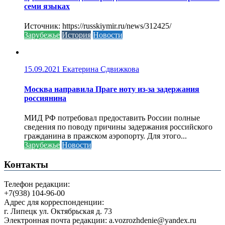
семи языках
Источник: https://russkiymir.ru/news/312425/
Зарубежье
История
Новости
15.09.2021
Екатерина Сдвижкова
Москва направила Праге ноту из-за задержания
россиянина
МИД РФ потребовал предоставить России полные
сведения по поводу причины задержания российского
гражданина в пражском аэропорту. Для этого...
Зарубежье
Новости
Контакты
Телефон редакции:
+7(938) 104-96-00
Адрес для корреспонденции:
г. Липецк ул. Октябрьская д. 73
Электронная почта редакции: a.vozrozhdenie@yandex.ru