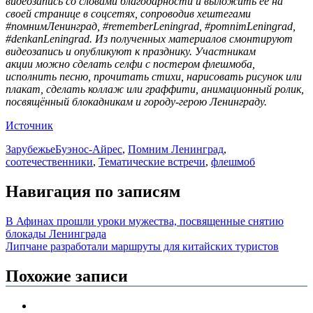
видеозапись со словами благодарности и выложить её на
своей странице в соцсетях, сопроводив хештегами
#помнимЛенинград, #rememberLeningrad, #pomnimLeningrad,
#denkanLeningrad. Из полученных материалов смонтируют
видеозапись и опубликуют к празднику. Участникам
акции можно сделать селфи с постером флешмоба,
исполнить песню, прочитать стихи, нарисовать рисунок или
плакат, сделать коллаж или граффити, анимационный ролик,
посвящённый блокадникам и городу-герою Ленинграду.
Источник
Зарубежье
Буэнос-Айрес
,
Помним Ленинград
,
соотечественники
,
Тематические встречи
,
флешмоб
Навигация по записям
В Афинах прошли уроки мужества, посвященные снятию
блокады Ленинграда
Липчане разработали маршруты для китайских туристов
Похожие записи