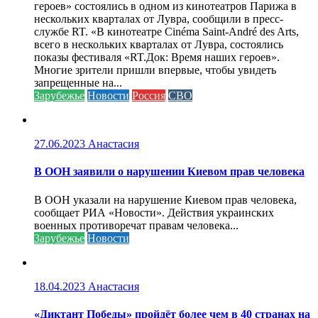
героев» состоялись в одном из кинотеатров Парижа в
нескольких кварталах от Лувра, сообщили в пресс-
службе RT. «В кинотеатре Cinéma Saint-André des Arts,
всего в нескольких кварталах от Лувра, состоялись
показы фестиваля «RT.Док: Время наших героев».
Многие зрители пришли впервые, чтобы увидеть
запрещенные на...
Зарубежье
Новости
Россия
СВО
27.06.2023
Анастасия
В ООН заявили о нарушении Киевом прав человека
В ООН указали на нарушение Киевом прав человека,
сообщает РИА «Новости». Действия украинских
военных противоречат правам человека...
Зарубежье
Новости
18.04.2023
Анастасия
«Диктант Победы» пройдёт более чем в 40 странах на