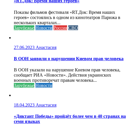
«RT.Док: Время наших героев»
Показы фильмов фестиваля «RT.Док: Время наших
героев» состоялись в одном из кинотеатров Парижа в
нескольких кварталах...
Зарубежье
Новости
Россия
СВО
27.06.2023
Анастасия
В ООН заявили о нарушении Киевом прав человека
В ООН указали на нарушение Киевом прав человека,
сообщает РИА «Новости». Действия украинских
военных противоречат правам человека...
Зарубежье
Новости
18.04.2023
Анастасия
«Диктант Победы» пройдёт более чем в 40 странах на
семи языках