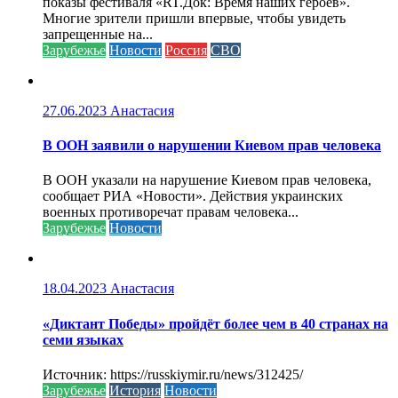
показы фестиваля «RT.Док: Время наших героев».
Многие зрители пришли впервые, чтобы увидеть
запрещенные на...
Зарубежье
Новости
Россия
СВО
27.06.2023
Анастасия
В ООН заявили о нарушении Киевом прав человека
В ООН указали на нарушение Киевом прав человека,
сообщает РИА «Новости». Действия украинских
военных противоречат правам человека...
Зарубежье
Новости
18.04.2023
Анастасия
«Диктант Победы» пройдёт более чем в 40 странах на
семи языках
Источник: https://russkiymir.ru/news/312425/
Зарубежье
История
Новости