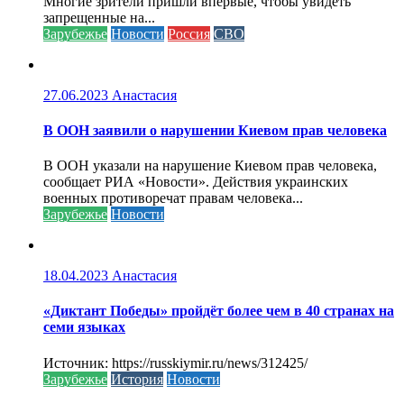
Многие зрители пришли впервые, чтобы увидеть
запрещенные на...
Зарубежье
Новости
Россия
СВО
27.06.2023
Анастасия
В ООН заявили о нарушении Киевом прав человека
В ООН указали на нарушение Киевом прав человека,
сообщает РИА «Новости». Действия украинских
военных противоречат правам человека...
Зарубежье
Новости
18.04.2023
Анастасия
«Диктант Победы» пройдёт более чем в 40 странах на
семи языках
Источник: https://russkiymir.ru/news/312425/
Зарубежье
История
Новости