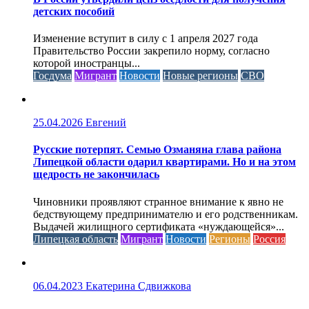
детских пособий
Изменение вступит в силу с 1 апреля 2027 года
Правительство России закрепило норму, согласно
которой иностранцы...
Госдума
Мигрант
Новости
Новые регионы
СВО
25.04.2026
Евгений
Русские потерпят. Семью Озманяна глава района
Липецкой области одарил квартирами. Но и на этом
щедрость не закончилась
Чиновники проявляют странное внимание к явно не
бедствующему предпринимателю и его родственникам.
Выдачей жилищного сертификата «нуждающейся»...
Липецкая область
Мигрант
Новости
Регионы
Россия
06.04.2023
Екатерина Сдвижкова