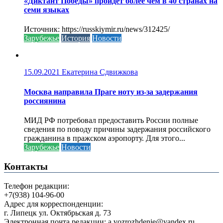
«Диктант Победы» пройдёт более чем в 40 странах на
семи языках
Источник: https://russkiymir.ru/news/312425/
Зарубежье
История
Новости
15.09.2021
Екатерина Сдвижкова
Москва направила Праге ноту из-за задержания
россиянина
МИД РФ потребовал предоставить России полные
сведения по поводу причины задержания российского
гражданина в пражском аэропорту. Для этого...
Зарубежье
Новости
Контакты
Телефон редакции:
+7(938) 104-96-00
Адрес для корреспонденции:
г. Липецк ул. Октябрьская д. 73
Электронная почта редакции: a.vozrozhdenie@yandex.ru