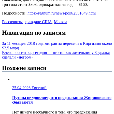
три года стоит $303, однократная на год — $160.
Подробности:
https://regnum.ru/news/polit/2551849.html
Россия
визы
,
граждане США
,
Москва
Навигация по записям
За 11 месяцев 2018 года мигранты перевели в Киргизию около
$2,5 млрд
Вчера россиянка, сегодня — никто: как жительницу Зауралья
сделали «негром»
Похожие записи
25.04.2026
Евгений
Путина не удивляет, что предсказания Жириновского
сбываются
Нет ничего необычного в том, что предсказания