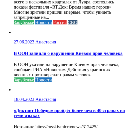
всего в нескольких кварталах от Лувра, состоялись
показы фестиваля «RT.Док: Время наших героев».
Многие зрители пришли впервые, чтобы увидеть
запрещенные на...
Зарубежье
Новости
Россия
СВО
27.06.2023
Анастасия
В ООН заявили о нарушении Киевом прав человека
В ООН указали на нарушение Киевом прав человека,
сообщает РИА «Новости». Действия украинских
военных противоречат правам человека...
Зарубежье
Новости
18.04.2023
Анастасия
«Диктант Победы» пройдёт более чем в 40 странах на
семи языках
Источник: https://russkiymir.ru/news/312425/