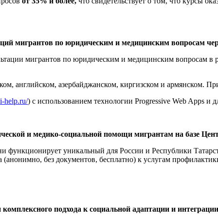
просов
от 35% и более,
что свидетельствует о том, что курсы ок
аций мигрантов по юридическим и медицинским вопросам чер
ьтации мигрантов по юридическим и медицинским вопросам в р
ском, английском, азербайджанском, киргизском и армянском. П
i-help.ru/
) с использованием технологии Progressive Web Apps и д
ческой и медико-социальной помощи мигрантам на базе Це
ни функционирует уникальный для России и Республики Татарст
а (анонимно, без документов, бесплатно) к услугам профилакти
 комплексного подхода
к социальной адаптации и интеграци