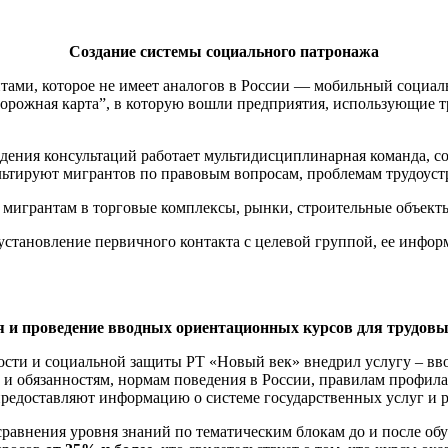
Создание системы социального патронажа
антами, которое не имеет аналогов в России — мобильный социа
“дорожная карта”, в которую вошли предприятия, использующие 
ения консультаций работает мультидисциплинарная команда, сос
льтируют мигрантов по правовым вопросам, проблемам трудоуст
игрантам в торговые комплексы, рынки, строительные объекты,
 установление первичного контакта с целевой группой, ее инф
 и проведение вводных ориентационных курсов для трудов
ятости и социальной защиты РТ «Новый век» внедрил услугу – в
 и обязанностям, нормам поведения в России, правилам профил
предоставляют информацию о системе государственных услуг и р
равнения уровня знаний по тематическим блокам до и после об