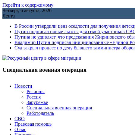
Перейти к содержимому
Четверг, 6 августа, 2026
Лента
В России утвердили ценз оседлости для получения детск
Путин подписал новые льготы для семей участников СВО
Путина не удивляет, что предсказания Жириновского сб
Владимир Путин подписал инициированные «Единой Росс
Cуд закрыл процесс по делу бывшего замминистра обор
Специальная военная операция
Новости
Регионы
Россия
Зарубежье
Специальная военная операция
Работодатель
СВО
Правовая помощь
О нас
Контакты