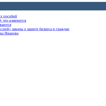
их пособий
: что изменится
ываются
ией» законы о защите бизнеса и граждан
оны Иванова