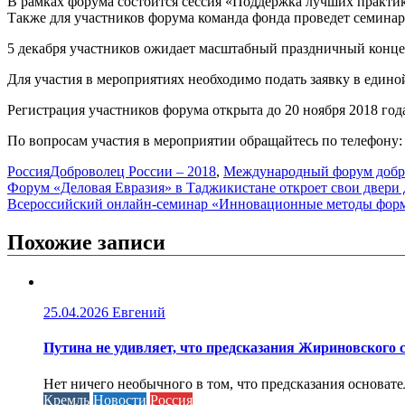
В рамках форума состоится сессия «Поддержка лучших практик
Также для участников форума команда фонда проведет семинар
5 декабря участников ожидает масштабный праздничный конце
Для участия в мероприятиях необходимо подать заявку в един
Регистрация участников форума открыта до 20 ноября 2018 год
По вопросам участия в мероприятии обращайтесь по телефону: + 
Россия
Доброволец России – 2018
,
Международный форум добр
Навигация
Форум «Деловая Евразия» в Таджикистане откроет свои двери
Всероссийский онлайн-семинар «Инновационные методы форм
по
записям
Похожие записи
25.04.2026
Евгений
Путина не удивляет, что предсказания Жириновского
Нет ничего необычного в том, что предсказания основа
Кремль
Новости
Россия