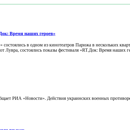
ок: Время наших героев»
 состоялись в одном из кинотеатров Парижа в нескольких кварт
лах от Лувра, состоялись показы фестиваля «RT.Док: Время наших
бщает РИА «Новости». Действия украинских военных противореч