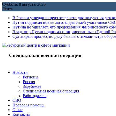
Перейти
Суббота, 8 августа, 2026
к
Лента
содержимому
В России утвердили ценз оседлости для получения детск
Путин подписал новые льготы для семей участников СВО
Путина не удивляет, что предсказания Жириновского сб
Владимир Путин подписал инициированные «Единой Росс
Cуд закрыл процесс по делу бывшего замминистра обор
Специальная военная операция
Новости
Регионы
Россия
Зарубежье
Специальная военная операция
Работодатель
СВО
Правовая помощь
О нас
Контакты