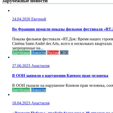
Зарубежные новости
24.04.2026
Евгений
Во Франции прошли показы фильмов фестиваля «RT.Д
Показы фильмов фестиваля «RT.Док: Время наших героев»
Cinéma Saint-André des Arts, всего в нескольких кварта
запрещенные на...
Зарубежье
Новости
Россия
СВО
27.06.2023
Анастасия
В ООН заявили о нарушении Киевом прав человека
В ООН указали на нарушение Киевом прав человека, соо
Зарубежье
Новости
18.04.2023
Анастасия