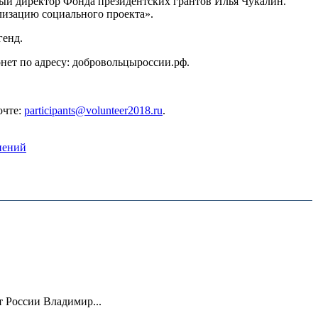
ный директор Фонда президентских грантов Илья Чукалин.
лизацию социального проекта».
генд.
нет по адресу: добровольцыроссии.рф.
очте:
participants@volunteer2018.ru
.
нений
 России Владимир...