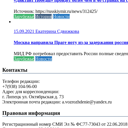
«Диктант Победы» пройдёт более чем в 40 странах на 
Источник: https://russkiymir.ru/news/312425/
Зарубежье
История
Новости
15.09.2021
Екатерина Сдвижкова
Москва направила Праге ноту из-за задержания росси
МИД РФ потребовал предоставить России полные сведени
Зарубежье
Новости
Контакты
Телефон редакции:
+7(938) 104-96-00
Адрес для корреспонденции:
г. Липецк ул. Октябрьская д. 73
Электронная почта редакции: a.vozrozhdenie@yandex.ru
Правовая информация
Регистрационный номер СМИ Эл № ФС77-73043 от 22.06.2018 г