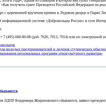
: итоги года», одним из спикеров в которой выступит генераль
 «Как получить грант Президента Российской Федерации на реа
рт с церемонией вручения премии в Ледовом дворце в Парке Ле
ой информационной системе «Добровольцы России» в сети Интер
а.
7 (495) 668-80-08 (доб. 7026, 7013, 7014) или по электронной п
овольцев
 для молодых предпринимателей и лидеров студенческих объеди
ирования региональных программ этнокультурного развития»
 сбываются
теля ЛДПР Владимира Жириновского сбываются, заявил президент