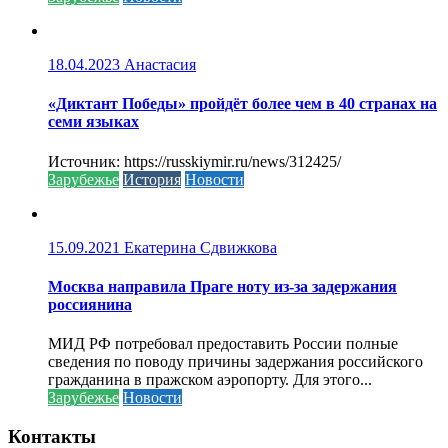
18.04.2023
Анастасия
«Диктант Победы» пройдёт более чем в 40 странах на
семи языках
Источник: https://russkiymir.ru/news/312425/
Зарубежье
История
Новости
15.09.2021
Екатерина Сдвижкова
Москва направила Праге ноту из-за задержания
россиянина
МИД РФ потребовал предоставить России полные
сведения по поводу причины задержания российского
гражданина в пражском аэропорту. Для этого...
Зарубежье
Новости
Контакты