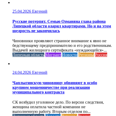
25.04.2026
Евгений
Русские потерпят. Семью Озманяна глава района
Липецкой области одарил квартирами. Но и на этом
щедрость не закончилась
Чиновники проявляют странное внимание к явно не
бедствующему предпринимателю и его родственникам.
Выдачей жилищного сертификата «нуждающейся»...
Липецкая область
Мигрант
Новости
Регионы
Россия
24.04.2026
Евгений
Чаплыгинскую чиновницу обвиняют в особо
крупном мошенничестве при реализации
муниципального контракта
СК возбудил уголовное дело. По версии следствия,
женщина оплатила частной компании не
выполненную работу. Вторым отделом по...