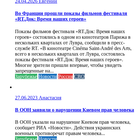
24.04.2026
Евгений
Во Франции прошли показы фильмов фестиваля
«RT.Док: Время наших героев»
Показы фильмов фестиваля «RT.Док: Время наших
героев» состоялись в одном из кинотеатров Парижа в
нескольких кварталах от Лувра, сообщили в пресс-
службе RT. «В кинотеатре Cinéma Saint-André des Arts,
всего в нескольких кварталах от Лувра, состоялись
показы фестиваля «RT.Док: Время наших героев».
Многие зрители пришли впервые, чтобы увидеть
запрещенные на...
Зарубежье
Новости
Россия
СВО
27.06.2023
Анастасия
В ООН заявили о нарушении Киевом прав человека
В ООН указали на нарушение Киевом прав человека,
сообщает РИА «Новости». Действия украинских
военных противоречат правам человека...
Зарубежье
Новости