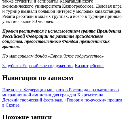
также студенты и аспиранты Карагандинского
экономического университета Казпотребсоюза. Деловая игра
и турнир вызвали большой интерес у молодых казахстанцев.
Ребята работали в малых группах, а всего в турнире приняло
участие свыше 80 человек.
Проект реализуется с использованием гранта Президента
Российской Федерации на развитие гражданского
общества, предоставленного Фондом президентских
грантов.
По материалам фонда «Евразийское содружество»
Зарубежье
Евразийское содружество
,
Казпотребсоюз
Навигация по записям
Президент Федерации мигрантов России дал разъяснения о
миграционной амнистии для граждан Кыргызстана
Детский творческий фестиваль «Говорим по-русски» прошел
в Скопье
Похожие записи