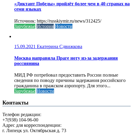
«Диктант Победы» пройдёт более чем в 40 странах на
семи языках
Источник: https://russkiymir.ru/news/312425/
Зарубежье
История
Новости
15.09.2021
Екатерина Сдвижкова
Москва направила Праге ноту из-за задержания
россиянина
МИД РФ потребовал предоставить России полные
сведения по поводу причины задержания российского
гражданина в пражском аэропорту. Для этого...
Зарубежье
Новости
Контакты
Телефон редакции:
+7(938) 104-96-00
Адрес для корреспонденции:
г. Липецк ул. Октябрьская д. 73