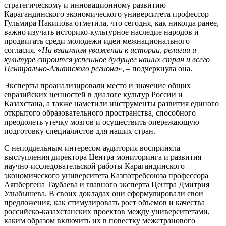
стратегическому и инновационному развитию
Карагандинского экономического университета профессор
Гульмира Накипова отметила, что сегодня, как никогда ранее,
важно изучать историко-культурное наследие народов и
продвигать среди молодежи идеи межнационального
согласия. «
На взаимном уважении к истории, религии и
культуре строится успешное будущее наших стран и всего
Центрально-Азиатского региона
», – подчеркнула она.
Эксперты проанализировали место и значение общих
евразийских ценностей в диалоге культур России и
Казахстана, а также наметили инструменты развития единого
открытого образовательного пространства, способного
преодолеть утечку мозгов и осуществить опережающую
подготовку специалистов для наших стран.
С неподдельным интересом аудитория восприняла
выступления директора Центра мониторинга и развития
научно-исследовательской работы Карагандинского
экономического университета Казпотребсоюза профессора
Аяпбергена Таубаева и главного эксперта Центра Дмитрия
Улыбышева. В своих докладах они сформулировали свои
предложения, как стимулировать рост объемов и качества
российско-казахстанских проектов между университетами,
каким образом включить их в повестку межстранового