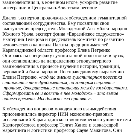
взаимодействия и, в конечном итоге, ускорить развитие
интеграции в Центрально-Азиатском регионе.
Диалог экспертов продолжился обсуждением гуманитарной
составляющей сотрудничества. Ему посвятили свои
выступления председатель Молодежной Ассамблеи народов
Южного Урала, эксперт фонда «Евразийское содружество»
Екатерина Тельцова и председатель Комитета по развитию
человеческого капитала Палаты предпринимателей
Карагандинской области профессор Елена Петренко.
Опираясь на специфику гуманитарной подготовки в вузах,
они остановились на направлениях этнокультурного
взаимодействия в процессе изучения истории, традиций,
верований и быта народов. По справедливому выражению
Елены Петренко, «
подчас именно гуманитарная повестка
становится тем фундаментом, на котором строятся
прочные, доверительные отношения между государствами.
Сформировать ее и вовлечь в нее молодежь – это вызов
нашего времени. Мы должны его принять
».
К обсуждению вопросов молодежного взаимодействия
присоединились директор НИИ экономико-правовых
исследований Карагандинского экономического университета
Казпотребсоюза профессор Талгат Ханов и завкафедрой
маркетинга и логистики профессор Сауле Мажитова. Они