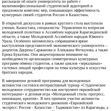
рассказали об опыте университета по работе с
мультиконфессиональной студенческой аудиторией и
предложили комплекс мер, повышающих эффективность
культурных связей студентов России и Казахстана.
В открытой дискуссии в рамках круглого стола выступили
ученые, Казахстана, специалисты Управления по вопросам
молодежной политики и Ассамблеи народов Карагандинской
области, а также Молодежной Ассамблеи народов Южного
Урала. Особенно запомнились собравшимся яркие
выступления представителей экономического университета –
доцентов Даурена Саржанова и Аликжана Феткулова, а также
Ерика Букатова. Они акцентировали внимание на
необходимости организации симметричных культурных
программ обмена студентов, а также циклов «зеркальных»
гостевых лекций профессоров на темы культуры и искусства
братских народов.
В завершении деловой программы для молодежных
активистов состоялся интерактивный турнир «Студенческое
молодежное сотрудничество как инструмент евразийской
интеграции» и деловая игра «Молодежный стиль: прогресс,
инновации, креатив». В них приняли участие активисты
студенческого молодежного движения «Евразийский
экспресс: Россия – Казахстан – Таджикистан» из Караганды, а