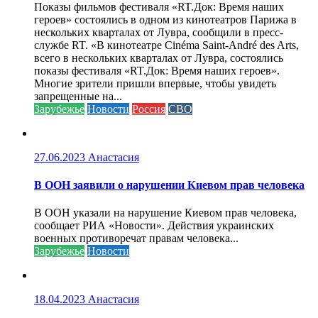
Показы фильмов фестиваля «RT.Док: Время наших
героев» состоялись в одном из кинотеатров Парижа в
нескольких кварталах от Лувра, сообщили в пресс-
службе RT. «В кинотеатре Cinéma Saint-André des Arts,
всего в нескольких кварталах от Лувра, состоялись
показы фестиваля «RT.Док: Время наших героев».
Многие зрители пришли впервые, чтобы увидеть
запрещенные на...
Зарубежье
Новости
Россия
СВО
27.06.2023
Анастасия
В ООН заявили о нарушении Киевом прав человека
В ООН указали на нарушение Киевом прав человека,
сообщает РИА «Новости». Действия украинских
военных противоречат правам человека...
Зарубежье
Новости
18.04.2023
Анастасия