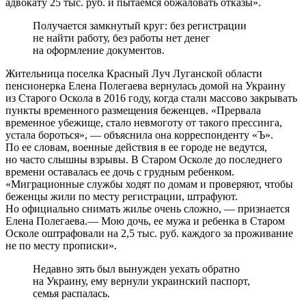
адвокату 25 тыс. руб. и пытаемся обжаловать отказы».
Получается замкнутый круг: без регистрации
не найти работу, без работы нет денег
на оформление документов.
Жительница поселка Красный Луч Луганской области
пенсионерка Елена Полегаева вернулась домой на Украину
из Старого Оскола в 2016 году, когда стали массово закрывать
пункты временного размещения беженцев. «Прервала
временное убежище, стало невмоготу от такого прессинга,
устала бороться», — объяснила она корреспонденту «Ъ».
По ее словам, военные действия в ее городе не ведутся,
но часто слышны взрывы. В Старом Осколе до последнего
времени оставалась ее дочь с грудным ребенком.
«Миграционные службы ходят по домам и проверяют, чтобы
беженцы жили по месту регистрации, штрафуют.
Но официально снимать жилье очень сложно, — признается
Елена Полегаева.— Мою дочь, ее мужа и ребенка в Старом
Осколе оштрафовали на 2,5 тыс. руб. каждого за проживание
не по месту прописки».
Недавно зять был вынужден уехать обратно
на Украину, ему вернули украинский паспорт,
семья распалась.