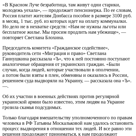
«В Красном Луче безработица, там живут одни старики,
молодежь уехала», — продолжает пенсионерка. По ее словам,
Россия платит жителям Донбасса пособие в размере 3100 руб.
в месяц, 1 тыс. руб. из которых идет на оплату коммуналки.
Но дело не в нехватке средств: «Нам не нужны льготы или
бесплатное жилье. Мы просим продлить нам убежище», —
повторяет Светлана Блохина.
Председатель комитета «Гражданское содействие»,
руководитель сети «Миграция и право» Светлана
Ганнушкина рассказала «Ъ», что к ней постоянно поступают
аналогичные обращения от украинских граждан. «Были
случаи, когда людей, которые участвовали в ополчении,
а потом были взяты в плен, обменяны и оказались в России,
решением суда выдворяли на Украину, — рассказала она «Ъ».
—.
Об их участии в военных действиях против регулярной
украинской армии было известно, этим людям на Украине
грозила скамья подсудимых.
Только благодаря вмешательству уполномоченного по правам
человека в РФ Татьяны Москальковой нам удалось остановить
процесс выдворения в отношении тех людей. И все равно эти
решения продолжают приниматься, к нам продолжают