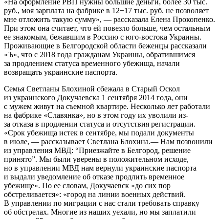
«На оформление РВП нужны большие деньги, более 30 тыс.
руб., моя зарплата на фабрике в 12−17 тыс. руб. не позволяет
мне отложить такую сумму», — рассказала Елена Прокопенко.
При этом она считает, что ей повезло больше, чем остальным
ее знакомым, бежавшим в Россию с юго-востока Украины.
Проживающие в Белгородской области беженцы рассказали
«Ъ», что с 2018 года гражданам Украины, обратившимся
за продлением статуса временного убежища, начали
возвращать украинские паспорта.
Семья Светланы Блохиной сбежала в Старый Оскол
из украинского Докучаевска 1 сентября 2014 года, они
с мужем живут на съемной квартире. Несколько лет работали
на фабрике «Славянка», но в этом году их уволили из-
за отказа в продлении статуса и отсутствия регистрации.
«Срок убежища истек в сентябре, мы подали документы
в июле, — рассказывает Светлана Блохина.— Нам позвонили
из управления МВД: “Приезжайте в Белгород, решение
принято”. Мы были уверены в положительном исходе,
но в управлении МВД нам вернули украинские паспорта
и выдали уведомление об отказе продлить временное
убежище». По ее словам, Докучаевск «до сих пор
обстреливается»: «город на линии военных действий.
В управлении по миграции с нас стали требовать справку
об обстрелах. Многие из наших уехали, но мы заплатили