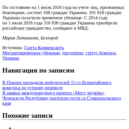
По состоянию на 1 июля 2018 года на учете лиц, признанных
беженцами, состоит 168 граждан Украины. 101 818 граждан
Украины получили временное убежище. С 2014 года
по 1 июля 2018 года 316 938 граждан Украины приобрели
российское гражданство, сообщают в МВД.
Мария Литвинова, Белгород
Источник:
Газета Коммерсантъ
Мигрант
временное убежище
,
продление
,
статус беженца
,
Украина
Навигация по записям
В Пекине наградили победителей 11-го Всекитайского
конкурса по устному переводу
В рамках международного проекта «Мост дружбы»
Чеченскую Республику посетили гости со Ставропольского
края
Похожие записи