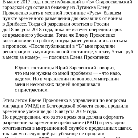
В марте 2017 года после публикаций в «Ъ» Старооскольский
городской суд оставил беженку из Луганска Елену
Прокопенко жить в местной гостинице «Русь», бывшем
пункте временного размещения для бежавших от войны
в Донбассе. Тогда ей разрешили остаться в России
до 18 августа 2018 года, пока не истечет очередной срок
ее временного убежища. Тогда же Елену Прокопенко
восстановили на работе, откуда ранее уволили из-за отказа
в прописке. «После публикаций в “Ъ” мне продлили
регистрацию в муниципальной гостинице, я плачу 5 тыс. руб.
в месяц за номер», — пояснила Елена Прокопенко.
Юрист гостиницы Юрий Зареченский говорит,
что им не нужны со мной проблемы — «что надо,
дадим». Но в управлении по вопросам миграции
меня и нескольких парней допрашивали
с пристрастием.
Этим летом Елене Прокопенко в управлении по вопросам
миграции УМВД по Белгородской области снова продлили
временное убежище до 18 августа 2019 года.
Но предупредили, что за это время она должна оформить
разрешение на временное пребывание (РВП) и регулярно
отчитываться в миграционной службе о проделанных шагах,
так как «в следующий раз убежище не продлят».