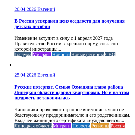
26.04.2026
Евгений
В России утвердили ценз оседлости для получения
детских пособий
Изменение вступит в силу с 1 апреля 2027 года
Правительство России закрепило норму, согласно
которой иностранцы...
Госдума
Мигрант
Новости
Новые регионы
СВО
25.04.2026
Евгений
Русские потерпят. Семью Озманяна глава района
Липецкой области одарил квартирами. Но и на этом
щедрость не закончилась
Чиновники проявляют странное внимание к явно не
бедствующему предпринимателю и его родственникам.
Выдачей жилищного сертификата «нуждающейся»...
Липецкая область
Мигрант
Новости
Регионы
Россия